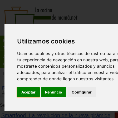
Busca:
en:
Utilizamos cookies
Recetas
Tienda
Usamos cookies y otras técnicas de rastreo para 
Actualidad
tu experiencia de navegación en nuestra web, par
Registro
mostrarte contenidos personalizados y anuncios
adecuados, para analizar el tráfico en nuestra we
Inicio
>
Tienda
comprender de donde llegan nuestros visitantes.
Resultados de la búsqueda
Aceptar
Renuncio
Configurar
Almudena Villlegas Becerril
Se han encontrado 1 productos. Se muestran resultados del 1 a
Smartfood. La revolución de la nueva pirámide