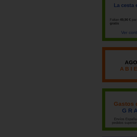
La cesta 
Faltan
49,90 €
par
gratis
Ver con
AGO
A B I 
Gastos 
G R A
Envíos España 
pedidos superior