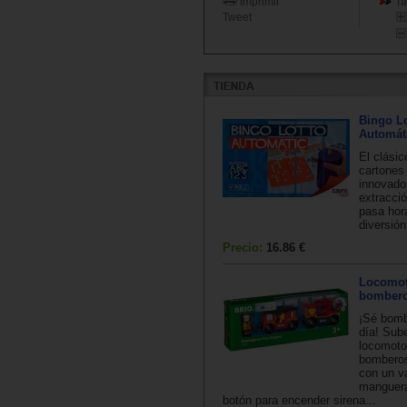
Imprimir
Ta
Tweet
Bingo L
Automát
El clásic
cartones
innovado
extracció
pasa hor
diversión
Precio:
16.86 €
Locomot
bomber
¡Sé bomb
día! Sube
locomoto
bomberos
con un v
manguera
botón para encender sirena...