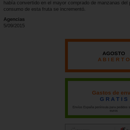
había convertido en el mayor comprado de manzanas del p
consumo de esta fruta se incrementó.
Agencias
5/09/2015
AGOSTO
A B I E R T O
Gastos de env
G R A T I S
Envíos España península para pedidos s
euros