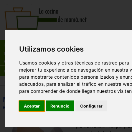
Busca:
en:
Recetas
Utilizamos cookies
Tienda
Actualidad
Usamos cookies y otras técnicas de rastreo para
mejorar tu experiencia de navegación en nuestra 
Registro
para mostrarte contenidos personalizados y anun
Inicio
>
Actualidad
adecuados, para analizar el tráfico en nuestra web
para comprender de donde llegan nuestros visitan
McDonald's puede dejar a EEUU sin huevo
escasez ya ha disparado los precios
Aceptar
Renuncio
Configurar
El precio de los huevos 
por las nubes. Según pub