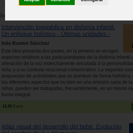
Se han encontrado 24 productos. Se muestran resultados del 1 
Intervención logopédica en disfonía infantil.
Un enfoque holístico - Últimas unidades -
Inés Bustos Sánchez
Este libro presenta dos partes, en la primera se recogen
aspectos relativos a las particularidades de la disfonía infantil
alteración de la voz estrechamente vinculada a la personalidad
niña, y a su contexto relacional-comunicativo. La segunda co
propuestas de actividades que se plantean de forma holística, 
los diferentes aspectos que inciden en una emisión sana de la
niñas, pueden ser trabajados, frecuentemente, en un mismo ej
forma integral.
12.00
Euros
Atlas visual del desarrollo del bebé. Evolución