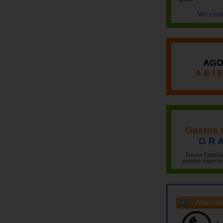
Ver con
AGO
A B I 
Gastos 
G R A
Envíos España 
pedidos superior