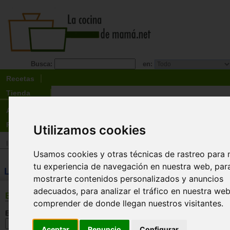
Busca:
en:
Recetas
Tienda
Actualidad
Registro
Utilizamos cookies
Inicio
>
Tienda
>
Libros
>
¡Promociones y liquidaciones!
Usamos cookies y otras técnicas de rastreo para 
tu experiencia de navegación en nuestra web, par
LIBROS: ¡Promociones y liquidaciones!
mostrarte contenidos personalizados y anuncios
adecuados, para analizar el tráfico en nuestra we
BÚSQUEDA
comprender de donde llegan nuestros visitantes.
En esta sección:
Aceptar
Renuncio
Configurar