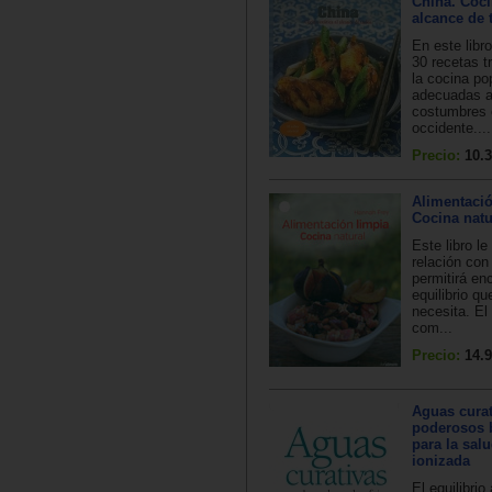
China. Coci
alcance de 
En este libr
30 recetas t
la cocina po
adecuadas a
costumbres c
occidente....
Precio:
10.3
Alimentació
Cocina natu
Este libro l
relación con
permitirá enc
equilibrio q
necesita. El
com...
Precio:
14.9
Aguas curat
poderosos 
para la sal
ionizada
El equilibrio