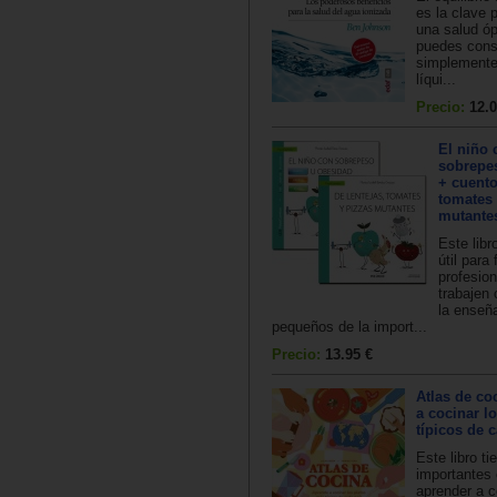
es la clave 
una salud óp
puedes cons
simplemente
líqui...
Precio:
12.0
El niño 
sobrepe
+ cuento
tomates 
mutante
Este libr
útil para 
profesio
trabajen 
la enseñ
pequeños de la import...
Precio:
13.95 €
Atlas de co
a cocinar l
típicos de 
Este libro ti
importantes 
aprender a c