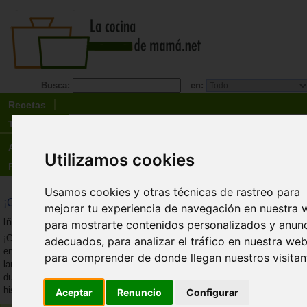
Busca:
en:
Recetas
Tienda
Actualidad
Utilizamos cookies
Registro
Usamos cookies y otras técnicas de rastreo para
¡Corten! 100 recetas de película
mejorar tu experiencia de navegación en nuestra 
Iñaki Mayora Olcoz
para mostrarte contenidos personalizados y anun
¡Corten! Repetimos las 100 mejores tomas
adecuados, para analizar el tráfico en nuestra web
en tu cocina: ¡dulces, salado, acción! lo
para comprender de donde llegan nuestros visitan
largo del libro, el autor reúne platos salados,
dulces y cócteles más recordados de la
historia del cine
Aceptar
Renuncio
Configurar