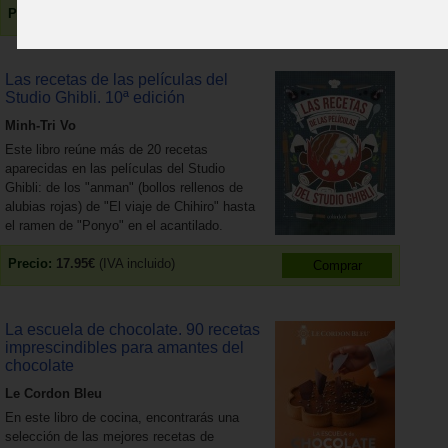
Precio:
24.95€
(IVA incluido)
Las recetas de las películas del
Studio Ghibli. 10ª edición
Minh-Tri Vo
Este libro reúne más de 20 recetas
aparecidas en las películas del Studio
Ghibli: de los "anman" (bollos rellenos de
alubias rojas) de "El viaje de Chihiro" hasta
el ramen de "Ponyo" en el acantilado.
Precio:
17.95€
(IVA incluido)
La escuela de chocolate. 90 recetas
imprescindibles para amantes del
chocolate
Le Cordon Bleu
En este libro de cocina, encontrarás una
selección de las mejores recetas de