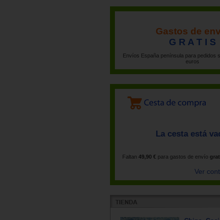
Gastos de env
G R A T I S
Envíos España península para pedidos s
euros
La cesta está va
Faltan
49,90 €
para gastos de envío
grat
Ver con