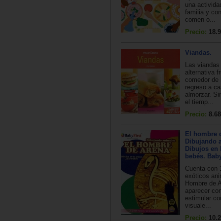
una activida
familia y co
comen o...
Precio:
18.9
Viandas.
Las viandas 
alternativa f
comedor de l
regreso a ca
almorzar. S
el tiemp...
Precio:
8.68
El hombre d
Dibujando 
Dibujos en 
bebés. Baby
Cuenta con 
exóticos an
Hombre de A
aparecer co
estimular co
visuale...
Precio:
10.2