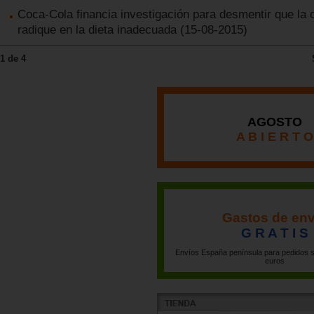
Coca-Cola financia investigación para desmentir que la 
radique en la dieta inadecuada
(15-08-2015)
1 de 4
AGOSTO
A B I E R T O
Gastos de env
G R A T I S
Envíos España península para pedidos s
euros