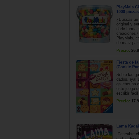
PlayMais C
1000 piezas
¿Buscas un 
original y se
darle forma 
creaciones?
PlayMais, co
de maíz para 
Precio:
26.8
Fiesta de la
(Cookie Par
Sobre las gal
dados, ¡ya! 
galletas ha
este juego d
escribir fáci
Precio:
17.9
Lama Kada
¡Descubre el
cartas donde