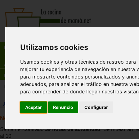
Busca:
en:
Utilizamos cookies
Recetas
Tienda
Usamos cookies y otras técnicas de rastreo para
Actualidad
mejorar tu experiencia de navegación en nuestra 
Registro
para mostrarte contenidos personalizados y anun
adecuados, para analizar el tráfico en nuestra web
Inicio
>
Actualidad
para comprender de donde llegan nuestros visitan
Actualidad
Aceptar
Renuncio
Configurar
Notas de actualidad
Se han encontrado
39 notas de actualidad
. Se muestran re
al 10