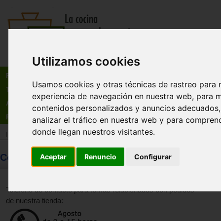
Utilizamos cookies
Busca:
en:
Recetas
Usamos cookies y otras técnicas de rastreo para 
Tienda
experiencia de navegación en nuestra web, para m
Actualidad
contenidos personalizados y anuncios adecuados,
Registro
analizar el tráfico en nuestra web y para compren
donde llegan nuestros visitantes.
Inicio
>
Nosotros
>
Contácta con nosotros
Contacto telefónico tienda
Aceptar
Renuncio
Configurar
Teléfono de contacto para temas relacionados con pedidos
de nuestra tienda: