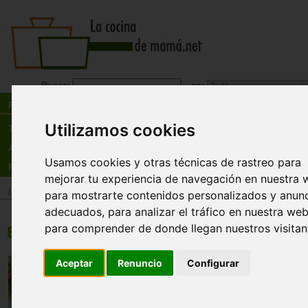
Busca:
en:
Recetas
Utilizamos cookies
Tienda
Actualidad
Usamos cookies y otras técnicas de rastreo para
Registro
mejorar tu experiencia de navegación en nuestra 
Inicio
>
Recetas
>
Ensaladas
para mostrarte contenidos personalizados y anun
adecuados, para analizar el tráfico en nuestra web
para comprender de donde llegan nuestros visitan
Ensaladas y verduras
Ensalada de navidad
Aceptar
Renuncio
Configurar
Tiempo:
15minutos
Dificultad:
baja