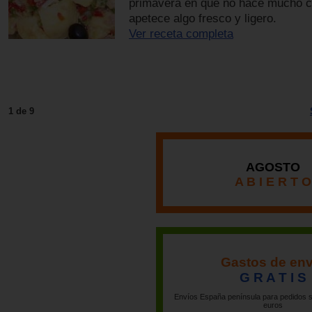
primavera en que no hace mucho c
apetece algo fresco y ligero.
Ver receta completa
1 de 9
AGOSTO
A B I E R T O
Gastos de env
G R A T I S
Envíos España península para pedidos s
euros