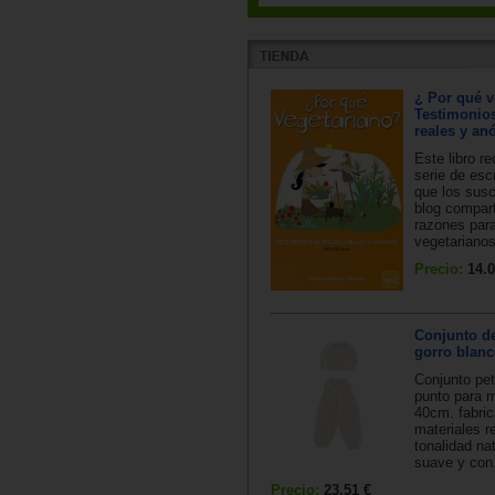
¿ Por qué v
Testimonio
reales y an
Este libro re
serie de esc
que los susc
blog compar
razones para
vegetarianos
Precio:
14.0
Conjunto de
gorro blanc
Conjunto pet
punto para 
40cm. fabri
materiales r
tonalidad nat
suave y con.
Precio:
23.51 €