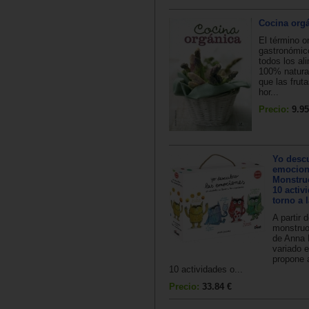
Cocina org
El término o
gastronómic
todos los al
100% natura
que las frut
hor...
Precio:
9.95
Yo desc
emocion
Monstruo
10 activ
torno a 
A partir 
monstruo
de Anna 
variado 
propone a
10 actividades o...
Precio:
33.84 €