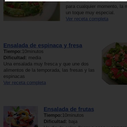
Ensalada tradicional de navid
para cualquier momento, la 
un toque muy especial.
Ver receta completa
Ensalada de espinaca y fresa
Tiempo:
10minutos
Dificultad:
media
Una ensalada muy fresca y que une dos
alimentos de la temporada, las fresas y las
espinacas
Ver receta completa
Ensalada de frutas
Tiempo:
10minutos
Dificultad:
baja