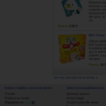
Mediante las
texturas y su
crujiente, es
favorece la 
del tacto, el
¡Id...
Precio:
8.99 €
Boli Crono
¡Dibuja rápi
boli! Lanza 
la palabra de
que la adivi
¡rápido! ¡La 
desapar...
Precio:
34.7
Ver más artículos de la tienda
Enlaces rápidos a temas de interés
Sobre laCocinadeMama.net
Tienda
Quienes somos
Publica tu receta
Aviso Legal
Síguenos en:
|
Condiciones de venta