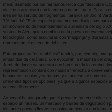
menú diseñado por los hermanos Roca que "descubre Cat
viaje que arrancará con la entrega de un libreto. Para la c
idea se ha servido de fragmentos literarios de Jacint Verd
'L'Atlàntida': "Este espacio junta muchas disciplinas para
un movimiento de neomodernismo surrealista del siglo XXI
sostenido Aleu, quien combina en la puesta en escena vie
tecnologías, como esculturas con 'mappings' y dioramas 
representan el escenario del Liceu.
Esta propuesta "estrambótica" tendrá, por ejemplo, una g
embutidos de cerámica, que evocarán la matanza del dra
Jordi, de donde se sugerirá que han surgido los embutidos
representación contará con música "rehecha a convenienc
habaneras, coblas y sardanas, y el acceso se comerciali
diferentes tipos de opciones, ya que a algunos espacios s
acceder libremente.
Armengol ha asegurado que el proyecto pretende diluir e
espacio un museo, un mercado y barras de degustación p
visitantes puedan llevarse consigo un pedazo con lo mejor