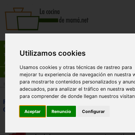
Busca:
en:
Recetas
Utilizamos cookies
Tienda
Actualidad
Usamos cookies y otras técnicas de rastreo para
Registro
mejorar tu experiencia de navegación en nuestra 
para mostrarte contenidos personalizados y anun
Inicio
>
Actualidad
adecuados, para analizar el tráfico en nuestra web
para comprender de donde llegan nuestros visitan
Rocambolesc creará el polo el dedo de Cri
Colón
Aceptar
Renuncio
Configurar
El Gran Teatre del Liceu de Barcelona acog
nuevo espacio gastronómico, cultural y soli