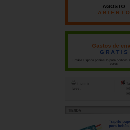
AGOSTO
A B I E R T O
Gastos de env
G R A T I S
Envíos España península para pedidos s
euros
Imprimir
Ta
Tweet
Trapito pape
para bebés