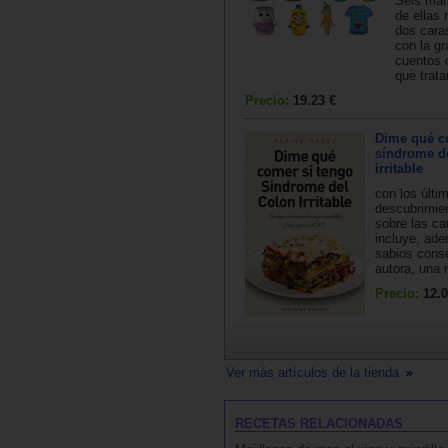
Seis mar
de ellas 
dos caras
con la g
cuentos 
que trata
Precio:
19.23 €
Dime qué c
síndrome d
irritable
con los últi
descubrimie
sobre las ca
incluye, ad
sabios conse
autora, una 
Precio:
12.0
Ver más artículos de la tienda
RECETAS RELACIONADAS