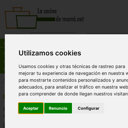
Busca:
en:
Recetas
Utilizamos cookies
Tienda
Actualidad
Usamos cookies y otras técnicas de rastreo para
Registro
mejorar tu experiencia de navegación en nuestra 
para mostrarte contenidos personalizados y anun
Inicio
>
Recetas
>
Pastas y arroces
adecuados, para analizar el tráfico en nuestra web
para comprender de donde llegan nuestros visitan
Canelones de sesos
Aceptar
Renuncio
Configurar
De valor nutricional parecido a la carne magra, las víscer
sobre todo, en hierro, cobre y potasio.