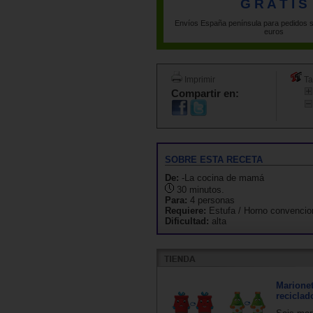
G R A T I S
Envíos España península para pedidos s
euros
Imprimir
Ta
Compartir en:
SOBRE ESTA RECETA
De:
-La cocina de mamá
30 minutos.
Para:
4 personas
Requiere:
Estufa / Horno convencio
Dificultad:
alta
Marionet
reciclad