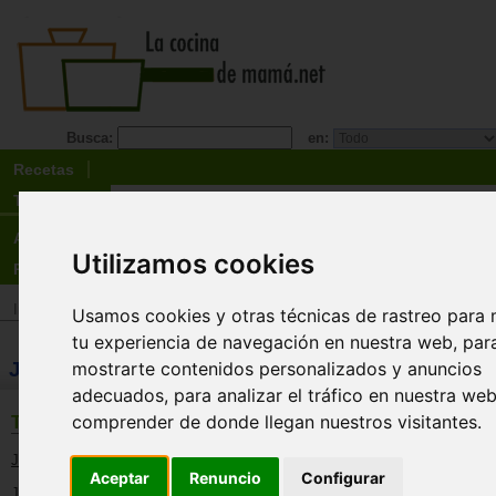
Busca:
en:
Recetas
Tienda
Actualidad
Utilizamos cookies
Registro
Inicio
>
Tienda
>
Juguetes infantiles
>
Juguetes por tipo
>
Primeros juguet
Usamos cookies y otras técnicas de rastreo para 
tu experiencia de navegación en nuestra web, par
JUGUETES: Primeros juguetes
mostrarte contenidos personalizados y anuncios
adecuados, para analizar el tráfico en nuestra we
comprender de donde llegan nuestros visitantes.
TEMÁTICAS
Juguetes de 0 a 12 meses
Aceptar
Renuncio
Configurar
Juguetes de 1 a 3 años