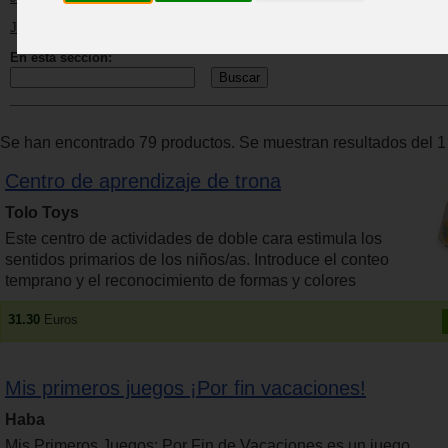
Juguetes de 3 a 6 años
En esta sección:
Se han encontrado 79 productos. Se muestran resultados del 1 
Centro de aprendizaje de trona
Tolo Toys
Este centro de actividades de doble cara estimula los
sentidos primarios de los niños/as. Introduce el conteo
temprano y el reconocimiento de formas y colores
31.30
Euros
Mis primeros juegos ¡Por fin vacaciones!
Haba
Mis Primeros Juegos: Por Fin de Vacaciones es un juego