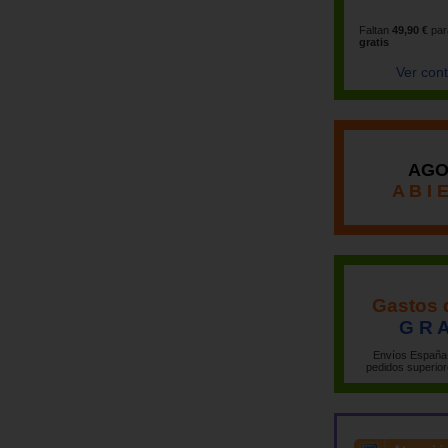
Faltan
49,90 €
par
gratis
Ver con
AGO
A B I 
Gastos 
G R A
Envíos España 
pedidos superior