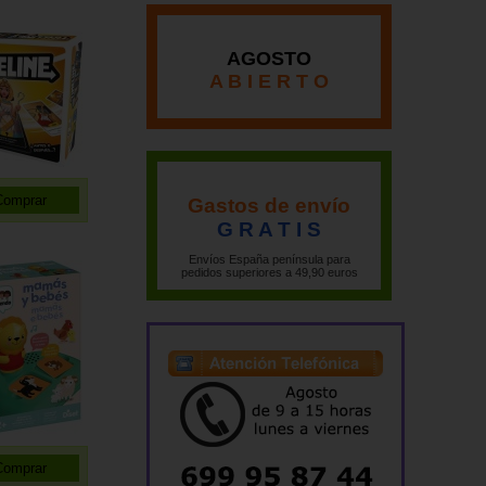
AGOSTO
A B I E R T O
Gastos de envío
G R A T I S
Envíos España península para
pedidos superiores a 49,90 euros