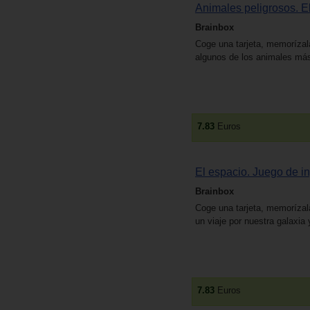
Animales peligrosos. El
Brainbox
Coge una tarjeta, memorízal
algunos de los animales más
7.83
Euros
El espacio. Juego de in
Brainbox
Coge una tarjeta, memorízala
un viaje por nuestra galaxia 
7.83
Euros