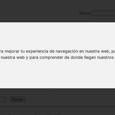
Busca:
Juguetes de adquisición de conocimientos
ra mejorar tu experiencia de navegación en nuestra web, p
n nuestra web y para comprender de donde llegan nuestros v
 adquisición de conocimientos
Juguetes de 3 a 6 años
Juguetes de más de 12 años