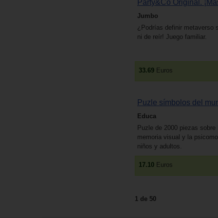
Party&Co Original. ¡Más
Jumbo
¿Podrías definir metaverso si
ni de reír! Juego familiar.
33.69
Euros
Puzle símbolos del mu
Educa
Puzle de 2000 piezas sobre l
memoria visual y la psicomot
niños y adultos.
17.10
Euros
1 de 50