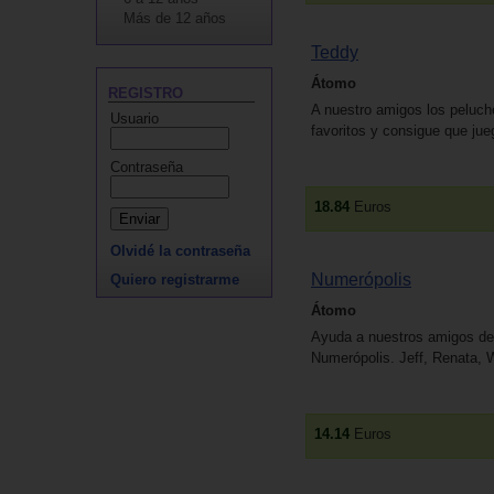
Más de 12 años
Teddy
Átomo
REGISTRO
A nuestro amigos los peluch
Usuario
favoritos y consigue que jue
Contraseña
18.84
Euros
Olvidé la contraseña
Numerópolis
Quiero registrarme
Átomo
Ayuda a nuestros amigos del 
Numerópolis. Jeff, Renata, Wi
14.14
Euros