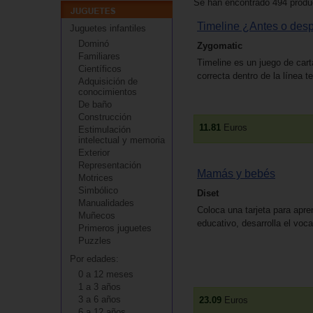
Se han encontrado 494 produc
Timeline ¿Antes o des
Juguetes infantiles
Dominó
Zygomatic
Familiares
Timeline es un juego de cart
Científicos
correcta dentro de la línea t
Adquisición de
conocimientos
De baño
Construcción
11.81
Euros
Estimulación
intelectual y memoria
Exterior
Representación
Mamás y bebés
Motrices
Simbólico
Diset
Manualidades
Coloca una tarjeta para apre
Muñecos
educativo, desarrolla el voca
Primeros juguetes
Puzzles
Por edades:
0 a 12 meses
1 a 3 años
3 a 6 años
23.09
Euros
6 a 12 años