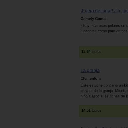
¡Fuera de lugar! ¡Un ju
Gamely Games
¿Hay más osos polares en el 
jugadores como para grupos g
13.64
Euros
La granja
Clementoni
Este estuche contiene un kit
playset de la granja. Mientra
niño/a asocia las fichas de 
14.51
Euros