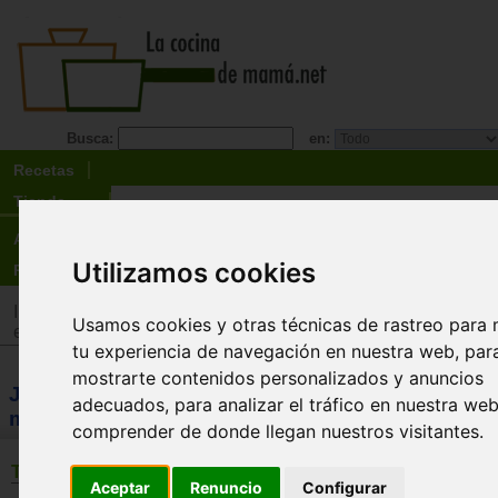
Busca:
en:
Recetas
Tienda
Actualidad
Utilizamos cookies
Registro
Inicio
>
Tienda
>
Juguetes infantiles
>
Juguetes por tipo
>
Jug
Usamos cookies y otras técnicas de rastreo para 
estimulación intelectual y memoria
tu experiencia de navegación en nuestra web, par
mostrarte contenidos personalizados y anuncios
JUGUETES: Juguetes de estimulación intelectua
adecuados, para analizar el tráfico en nuestra we
memoria
comprender de donde llegan nuestros visitantes.
TEMÁTICAS
Aceptar
Renuncio
Configurar