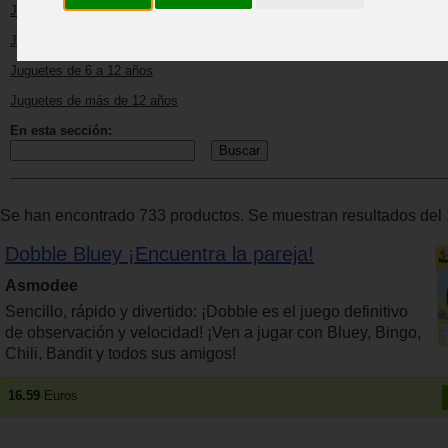
Juguetes de 1 a 3 años
Juguetes de 3 a 6 años
Juguetes de 6 a 12 años
Juguetes de más de 12 años
En esta sección:
Se han encontrado 733 productos. Se muestran resultados del 1
Dobble Bluey ¡Encuentra la pareja!
Asmodee
Sencillo, rápido y divertido: ¡Dobble es el juego definitivo
de observación y velocidad! ¡Ven a jugar con Bluey, Bingo,
Chili, Bandit y todos sus amigos!
16.59
Euros