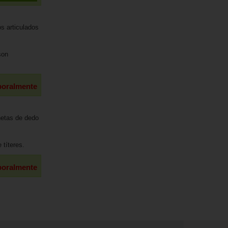
son
poralmente
 títeres.
poralmente