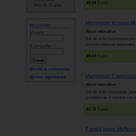
49.84
Euros
Más de 12 años
Marionetas: el mago Mic
REGISTRO
Akros educativo
Usuario
Set de ocho marionetascon 
cuentos clásicos adaptados.
Contraseña
49.84
Euros
Olvidé la contraseña
Marionetas: Caperucita r
Quiero registrarme
Akros educativo
Set de ocho marionetas para
completa de 2 cuentos con m
53.31
Euros
Familia joven. Muñecos