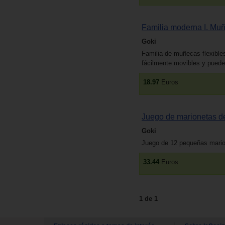
Familia moderna I. Muñ
Goki
Familia de muñecas flexible
fácilmente movibles y puede
18.97
Euros
Juego de marionetas d
Goki
Juego de 12 pequeñas marione
33.44
Euros
1 de 1