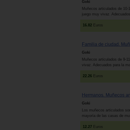
Goki
Muñecos articulados de 10-1
juego muy vivaz. Adecuados
16.82
Euros
Familia de ciudad. Muñ
Goki
Muñecos articulados de 9-11
vivaz. Adecuados para la m
22.26
Euros
Hermanos. Muñecos art
Goki
Los muñecos articulados son
mayoría de las casas de mu
12.27
Euros