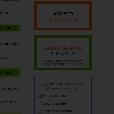
Muñecos
AGOSTO
A B I E R T O
Gastos de envío
G R A T I S
o, son
Envíos España península para
pedidos superiores a 49,90 euros
la grabación
Tarjeta de crédito