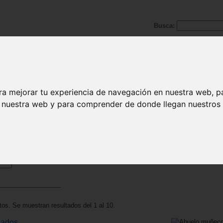
Busca:
>
Juguetes de 3 a 6 años
ra mejorar tu experiencia de navegación en nuestra web, p
n nuestra web y para comprender de donde llegan nuestros v
 3 a 6 años - juguetes de representación
os. Se muestran resultados del 1 al 10.
lados