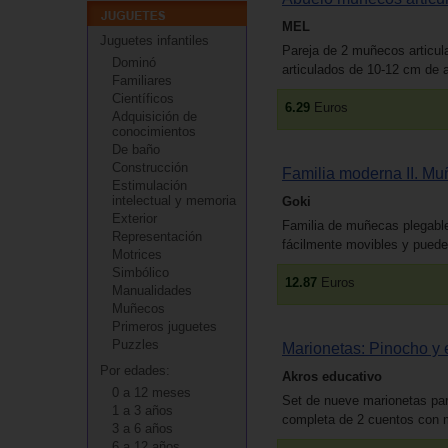
MEL
Juguetes infantiles
Pareja de 2 muñecos articul
Dominó
articulados de 10-12 cm de a
Familiares
Científicos
6.29
Euros
Adquisición de
conocimientos
De baño
Construcción
Familia moderna II. Mu
Estimulación
intelectual y memoria
Goki
Exterior
Familia de muñecas plegable
Representación
fácilmente movibles y puede
Motrices
Simbólico
12.87
Euros
Manualidades
Muñecos
Primeros juguetes
Puzzles
Marionetas: Pinocho y e
Por edades:
Akros educativo
0 a 12 meses
Set de nueve marionetas par
1 a 3 años
completa de 2 cuentos con m
3 a 6 años
6 a 12 años