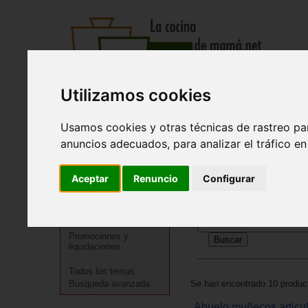
Utilizamos cookies
Recetas
Tienda
Actualidad
Registro
Inicio
>
Tienda
>
Juguetes infantiles
>
Juguetes por edad
Usamos cookies y otras técnicas de rastreo pa
anuncios adecuados, para analizar el tráfico e
JUGUETES: Juguetes de
Cocineros destacados
Aceptar
Renuncio
Configurar
Especialidades
BÚSQUEDA
Menú
Regional
En esta sección:
Promociones y
liquidaciones
Todos los temas
Se han encontrado 10 product
Busqueda avanzada
Abuelo muñecos articu