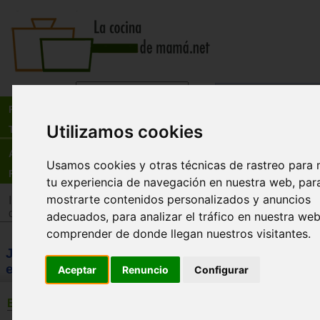
Busca:
en:
Recetas
Utilizamos cookies
Tienda
Actualidad
Usamos cookies y otras técnicas de rastreo para 
Registro
tu experiencia de navegación en nuestra web, par
mostrarte contenidos personalizados y anuncios
Inicio
>
Tienda
>
Juguetes infantiles
>
Juguetes por edad
>
J
de 12 años
adecuados, para analizar el tráfico en nuestra we
comprender de donde llegan nuestros visitantes.
JUGUETES: Juguetes de más de 12 años - jugu
exterior
Aceptar
Renuncio
Configurar
BÚSQUEDA