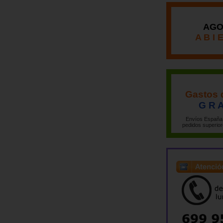
AGO
A B I 
Gastos 
G R A
Envíos España 
pedidos superior