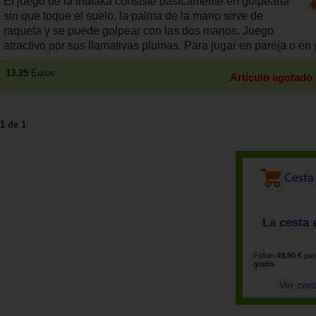
El juego de la Indiaka consiste básicamente en golpearla
sin que toque el suelo, la palma de la mano sirve de
raqueta y se puede golpear con las dos manos. Juego
atractivo por sus llamativas plumas. Para jugar en pareja o en 
13.25
Euros
Artículo agotado
1 de 1
La cesta 
Faltan
49,90 €
par
gratis
Ver con