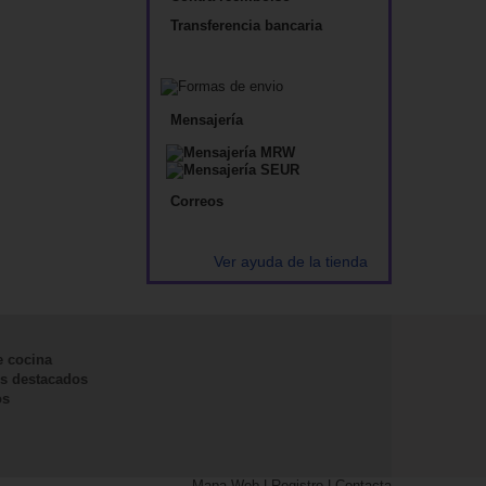
Transferencia bancaria
Mensajería
Correos
Ver ayuda de la tienda
e cocina
s destacados
os
Mapa Web
|
Registro
|
Contacta