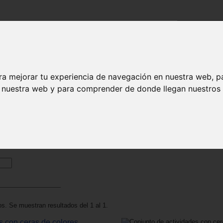
Busca:
ra mejorar tu experiencia de navegación en nuestra web, p
n nuestra web y para comprender de donde llegan nuestros v
Manualidades
 1 a 3 años - manualidades
s. Se muestran resultados del 1 al 1.
s con ceras de colores