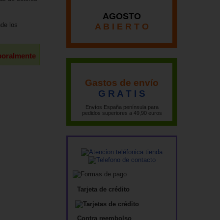
AGOSTO
nde los
A B I E R T O
poralmente
Gastos de envío
G R A T I S
Envíos España península para
pedidos superiores a 49,90 euros
Tarjeta de crédito
Contra reembolso