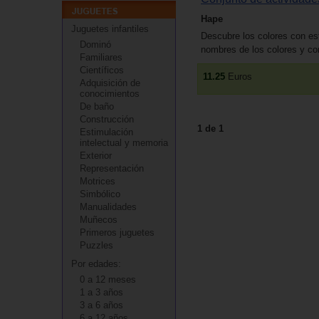
Hape
Juguetes infantiles
Descubre los colores con est
Dominó
nombres de los colores y com
Familiares
Científicos
11.25
Euros
Adquisición de
conocimientos
De baño
Construcción
1 de 1
Estimulación
intelectual y memoria
Exterior
Representación
Motrices
Simbólico
Manualidades
Muñecos
Primeros juguetes
Puzzles
Por edades:
0 a 12 meses
1 a 3 años
3 a 6 años
6 a 12 años