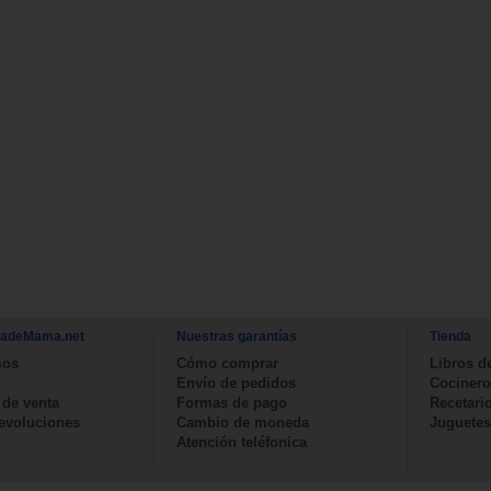
nadeMama.net
Nuestras garantías
Tienda
mos
Cómo comprar
Libros d
Envío de pedidos
Cocinero
 de venta
Formas de pago
Recetari
devoluciones
Cambio de moneda
Juguetes
Atención teléfonica