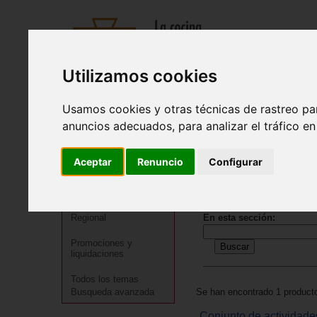
Utilizamos cookies
Recetas
Tienda
Actualidad
Registro
Usamos cookies y otras técnicas de rastreo pa
anuncios adecuados, para analizar el tráfico e
Inicio
>
Tienda
>
Juguetes infantiles
>
Juguetes por tipo
>
Aceptar
Renuncio
Configurar
JUGUETES: Juguetes de
Cocineros destacados
Especialidades
BÚSQUEDA
Menú
Regional
En esta sección:
Promociones y
liquidaciones
Todos los temas
Se han encontrado 1 producto
Busqueda avanzada
Conjunto de actividade