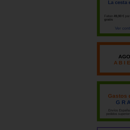
La cesta 
Faltan
49,90 €
par
gratis
Ver con
AGO
A B I 
Gastos 
G R A
Envíos España 
pedidos superior