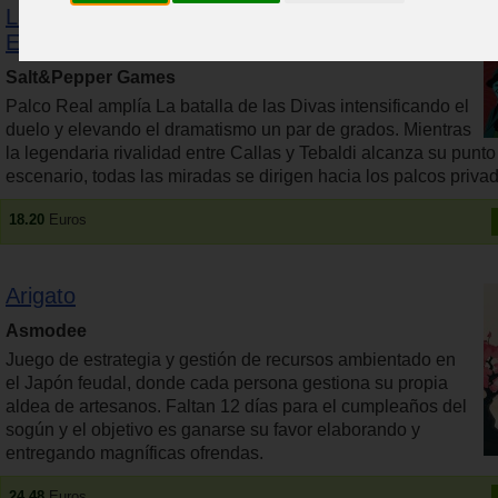
La batalla de las divas (The battle of the divas)
Expansión
Salt&Pepper Games
Palco Real amplía La batalla de las Divas intensificando el
duelo y elevando el dramatismo un par de grados. Mientras
la legendaria rivalidad entre Callas y Tebaldi alcanza su punto
escenario, todas las miradas se dirigen hacia los palcos priva
18.20
Euros
Arigato
Asmodee
Juego de estrategia y gestión de recursos ambientado en
el Japón feudal, donde cada persona gestiona su propia
aldea de artesanos. Faltan 12 días para el cumpleaños del
sogún y el objetivo es ganarse su favor elaborando y
entregando magníficas ofrendas.
24.48
Euros