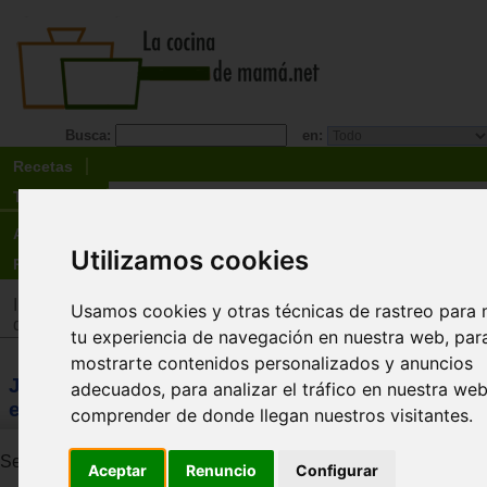
Busca:
en:
Recetas
Tienda
Actualidad
Utilizamos cookies
Registro
Inicio
>
Tienda
>
Juguetes infantiles
>
Juguetes por edad
>
J
Usamos cookies y otras técnicas de rastreo para 
de 12 años
tu experiencia de navegación en nuestra web, par
mostrarte contenidos personalizados y anuncios
JUGUETES: Juguetes de más de 12 años - jueg
adecuados, para analizar el tráfico en nuestra we
estrategia
comprender de donde llegan nuestros visitantes.
Se han encontrado 98 productos. Se muestran resultados del 11
Aceptar
Renuncio
Configurar