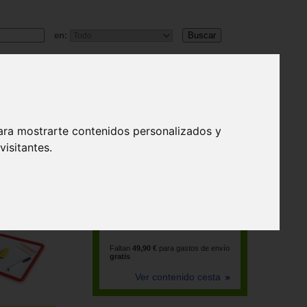
en:
ara mostrarte contenidos personalizados y
isitantes.
La cesta está vacía
Faltan
49,90 €
para gastos de envío
gratis
Ver contenido cesta