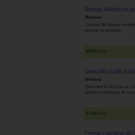
Bloques blandos de an
Miniland
Conjunto de bloques encajab
texturas de animales.
13.53
Euros
Genio del circuito (Circ
Miniland
¡Descubre lo fácil que es co
eléctricos diferentes de form
27.14
Euros
Formas y sombras 3D 