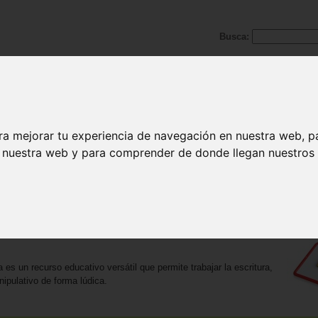
Busca:
ra mejorar tu experiencia de navegación en nuestra web, p
n nuestra web y para comprender de donde llegan nuestros v
ueda
tos. Se muestran resultados del 1 al 10.
álica y tiza)
 es un recurso educativo versátil que permite trabajar la escritura,
nipulativo de forma lúdica.