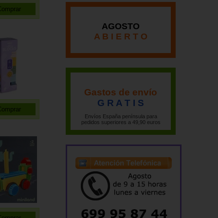
AGOSTO
A B I E R T O
Gastos de envío
G R A T I S
Envíos España península para
pedidos superiores a 49,90 euros