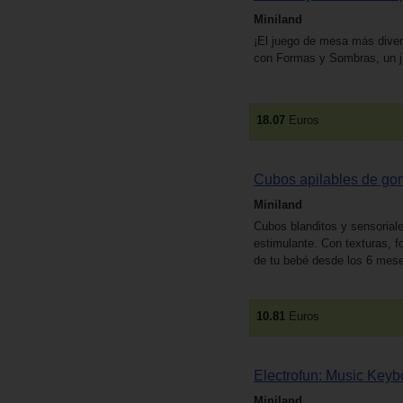
Miniland
¡El juego de mesa más diver
con Formas y Sombras, un j
18.07
Euros
Cubos apilables de goma
Miniland
Cubos blanditos y sensorial
estimulante. Con texturas, 
de tu bebé desde los 6 mes
10.81
Euros
Electrofun: Music Keybo
Miniland