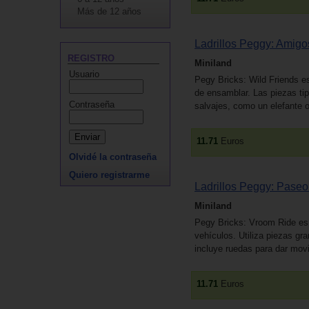
Más de 12 años
Ladrillos Peggy: Amigo
REGISTRO
Miniland
Usuario
Pegy Bricks: Wild Friends es
de ensamblar. Las piezas tip
Contraseña
salvajes, como un elefante o
11.71
Euros
Olvidé la contraseña
Quiero registrarme
Ladrillos Peggy: Pase
Miniland
Pegy Bricks: Vroom Ride es u
vehículos. Utiliza piezas gra
incluye ruedas para dar mov
11.71
Euros