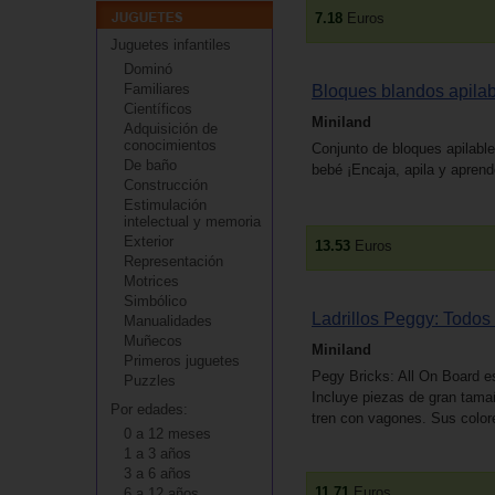
7.18
Euros
Juguetes infantiles
Dominó
Familiares
Bloques blandos apila
Científicos
Miniland
Adquisición de
conocimientos
Conjunto de bloques apilabl
De baño
bebé ¡Encaja, apila y aprend
Construcción
Estimulación
intelectual y memoria
Exterior
13.53
Euros
Representación
Motrices
Simbólico
Ladrillos Peggy: Todos 
Manualidades
Muñecos
Miniland
Primeros juguetes
Pegy Bricks: All On Board e
Puzzles
Incluye piezas de gran tamaño
Por edades:
tren con vagones. Sus colore
0 a 12 meses
1 a 3 años
3 a 6 años
11.71
Euros
6 a 12 años