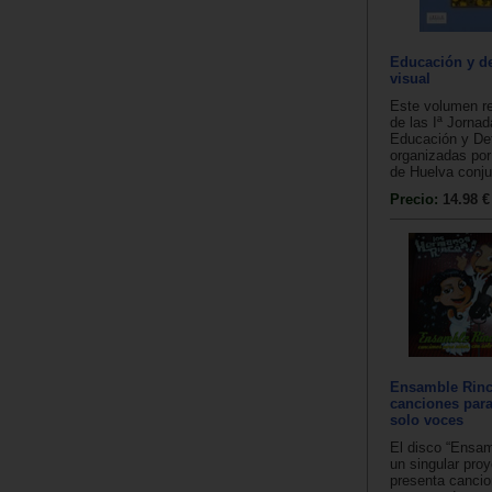
Educación y de
visual
Este volumen r
de las Iª Jorna
Educación y Def
organizadas por
de Huelva conju
Precio:
14.98 €
Ensamble Rinc
canciones par
solo voces
El disco “Ensam
un singular pro
presenta canci