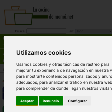
Busca:
en:
Recetas
Tienda
Utilizamos cookies
Actualidad
Registro
Usamos cookies y otras técnicas de rastreo para
mejorar tu experiencia de navegación en nuestra 
Inicio
>
Tienda
>
Libros
>
¡Promociones y liquidaciones!
para mostrarte contenidos personalizados y anun
El hombre de arena. Dib
adecuados, para analizar el tráfico en nuestra web
animales. Dibujos en la 
para comprender de donde llegan nuestros visitan
bebés. Baby First ( DVD )
Baby First
Aceptar
Renuncio
Configurar
En cada episodio del Hombre de are