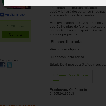
este artista escultor convierte un si
arena en imágenes reconocibles. La
presentan con música relajante que tr
bebé y le hará despertar su imagina
Ampliar imagen
aparecen figuras de animales.
Este dvd cuenta con 12 adorables y 
10.20
Euros
que EL Hombre de Arena hace apare
para estimular con experiencias visua
los más pequeños.
-El desarrollo creativo
-Reconocer objetos
-El pensamiento crítico
Compartir en:
Edad:
De 6 meses a 3 años y sus pa
Información adicional
Fabricante:
Ok Records
8430526115513