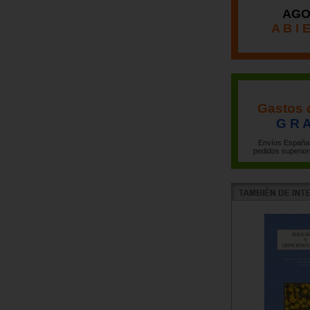
AGO
A B I 
Gastos 
G R A
Envíos España 
pedidos superior