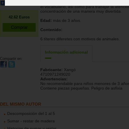
buen recurso para fomentar y desarrollar el leng
Ampliar imagen
el vocabulario, así como para trabajar la atenció
concentración de una manera muy divertida.
42.62
Euros
Edad:
más de 3 años.
Contenido:
6 títeres diferetes con motivos de animales.
Información adicional
Compartir en:
Fabricante:
Xangó
4710971249020
Advertencias:
No recomendable para niños menores de 3 años
Contiene piezas pequeñas. Peligro de asfixia
DEL MISMO AUTOR
Descomposición del 1 al 5
Sumar - restar de madera
Historias de sumar y restar