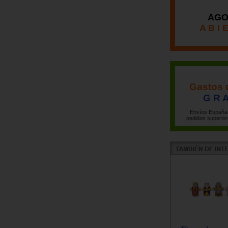
AGO
A B I 
Gastos 
G R A
Envíos España 
pedidos superior