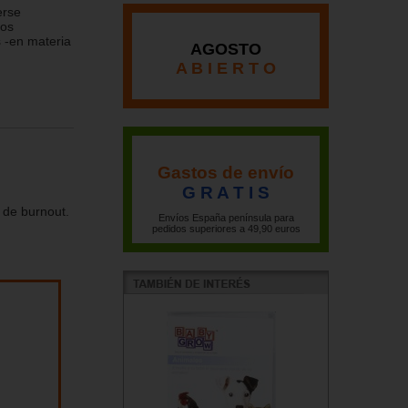
erse
dos
 -en materia
AGOSTO
A B I E R T O
Gastos de envío
G R A T I S
 de burnout.
Envíos España península para
pedidos superiores a 49,90 euros