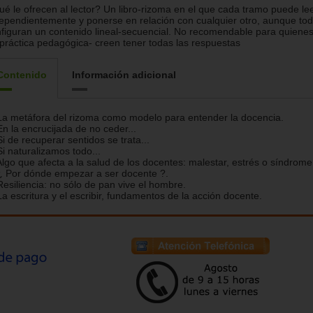
é le ofrecen al lector? Un libro-rizoma en el que cada tramo puede le
ependientemente y ponerse en relación con cualquier otro, aunque to
figuran un contenido lineal-secuencial. No recomendable para quienes
práctica pedagógica- creen tener todas las respuestas
Contenido
Información adicional
La metáfora del rizoma como modelo para entender la docencia.
En la encrucijada de no ceder...
Si de recuperar sentidos se trata...
Si naturalizamos todo...
Algo que afecta a la salud de los docentes: malestar, estrés o síndrome
¿ Por dónde empezar a ser docente ?.
Resiliencia: no sólo de pan vive el hombre.
La escritura y el escribir, fundamentos de la acción docente.