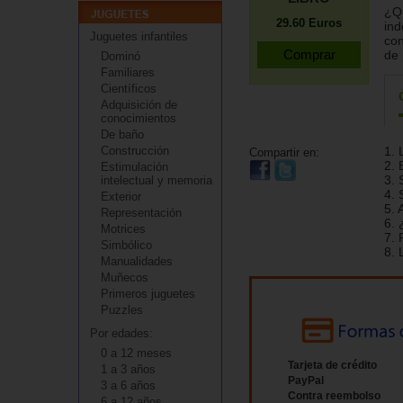
¿Qu
29.60
Euros
ind
Juguetes infantiles
con
de 
Dominó
Familiares
Científicos
Adquisición de
conocimientos
De baño
Construcción
1. 
Compartir en:
2. 
Estimulación
3. 
intelectual y memoria
4. 
Exterior
5. 
Representación
6. 
Motrices
7. 
Simbólico
8. 
Manualidades
Muñecos
Primeros juguetes
Puzzles
Por edades:
0 a 12 meses
Tarjeta de crédito
1 a 3 años
PayPal
3 a 6 años
Contra reembolso
6 a 12 años