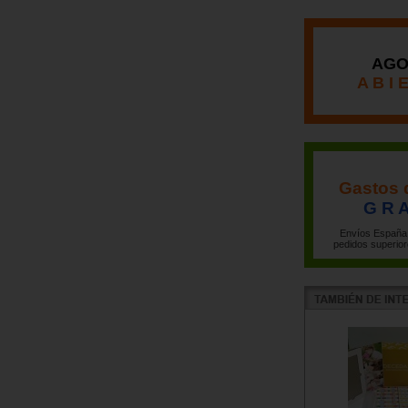
AGO
A B I 
Gastos 
G R A
Envíos España 
pedidos superior