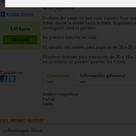
España. Se juega con 1 dado y 4 fichas para ca
de los jugadores.
Ampliar imagen
El objeto del juego es que cada jugador lleve su
fichas desde la salida hasta la meta. El primero 
conseguirlo será el ganador.
5.93
Euros
En practicó estuche de viaje.
EL tamaño del tablero para jugar es de 20 x 20 
El tablero doblado para trasnporte de 20 x 10 x 
en su interior se pueden guardar las fichas.
Compartir en:
Contenido
Información adicional
Tablero magnético
Fichas
Dado
DEL MISMO AUTOR
Rectángulo Ghost