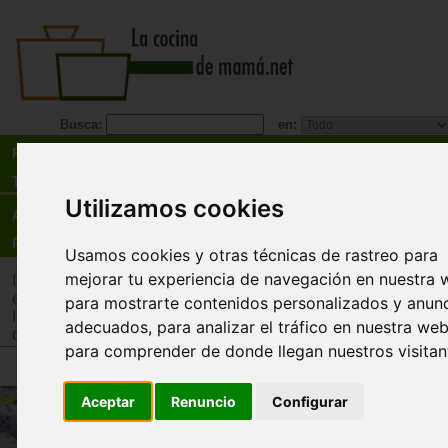
Busca:
en:
Recetas
Tienda
Utilizamos cookies
Actualidad
Registro
Usamos cookies y otras técnicas de rastreo para
mejorar tu experiencia de navegación en nuestra 
Inicio
>
Tienda
>
Juguetes infantiles
>
Juguetes por tipo
>
Jug
estimulación intelectual y memoria
para mostrarte contenidos personalizados y anun
Inicio
>
Tienda
>
Juguetes infantiles
>
Juguetes por tipo
>
Jue
adecuados, para analizar el tráfico en nuestra web
cooperativos
para comprender de donde llegan nuestros visitan
Parchís magnético de viaje (402
Aceptar
Renuncio
Configurar
Cayro
El Parchís es un juego de mesa muy popular en