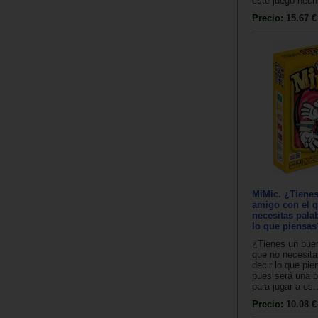
este juego hechi
Precio:
15.67 €
MiMic. ¿Tiene
amigo con el 
necesitas pala
lo que piensas
¿Tienes un bue
que no necesita
decir lo que pi
pues será una b
para jugar a es..
Precio:
10.08 €