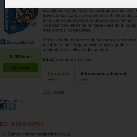
Juego de creación de palabras en 5 idiomas:
castellano, inglés, francés, portugués e italiano. 
través de las cartas, se expondrán 8 letras al aza
en el centro se descubrirá una carta de “tema".
Cuantas más letras de la mesa uses en tu palab
más puntos conseguirás.
Pero cuidado, no tardes demasiado en encontra
Ampliar imagen
palabra lo más larga posible u otro jugador se
adelantará y se llevará los puntos.
10.08
Euros
Edad:
A partir de 12 años
Contenido
Información adicional
120 Cartas
Compartir en:
DEL MISMO AUTOR
Damas chinas magnéticas (414)