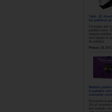
Tabú. ¡El diver
las palabras p
Consigue que tu
palabra clave. 
ninguna palabra 
otro equipo te a
de palabra...
Precio:
31.15 €
Maldita palabr
la palabra corre
momento corre
Encuentra la pal
¡En el momento 
ten cuidado con