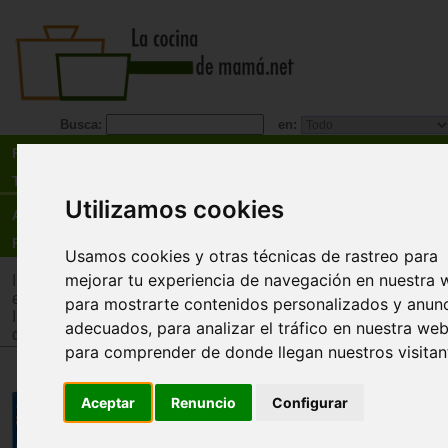
Busca:
en:
Recetas
Tienda
Utilizamos cookies
Actualidad
Registro
Usamos cookies y otras técnicas de rastreo para
mejorar tu experiencia de navegación en nuestra 
Inicio
>
Tienda
>
Juguetes infantiles
>
Juguetes por tipo
>
Jug
estimulación intelectual y memoria
para mostrarte contenidos personalizados y anun
Inicio
>
Tienda
>
Juguetes infantiles
>
Juguetes por edad
>
J
adecuados, para analizar el tráfico en nuestra web
de 12 años
para comprender de donde llegan nuestros visitan
Fast Words! Juego de creación 
Aceptar
Renuncio
Configurar
palabras.
Cayro