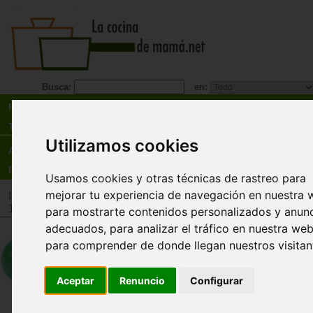
Busca:
en:
Recetas
Tienda
Utilizamos cookies
Actualidad
Registro
Usamos cookies y otras técnicas de rastreo para
mejorar tu experiencia de navegación en nuestra 
Inicio
>
Tienda
>
Juguetes infantiles
>
Juguetes por edad
>
Ju
12 años
para mostrarte contenidos personalizados y anun
adecuados, para analizar el tráfico en nuestra web
Pelotas malabares PVC - juego 
para comprender de donde llegan nuestros visitan
unidades
Amaya
Aceptar
Renuncio
Configurar
Juego de 3 unidades de pelotas para malabares
cm (diámetro) fabricadas en PVC irrompible y d