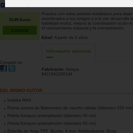
llamativos colores. Adecuadas para niños y adult
Ampliar imagen
Practica con estas pelotas malabares para dejar
asombrados a tus amigos y a la vez desarrolla l
10.89
Euros
habilidad motriz, mejora la coordinación óculo-m
el razonamiento espacial y la concentración.
Edad:
A partir de 5 años
Información adicional
Compartir en:
Fabricante:
Amaya
8421941200144
DEL MISMO AUTOR
Indiaka MAX
Pelota sonora de Balonmano de caucho celular (diámetro 150 mm
Pelota Kanguro antiexplosión (diámetro 45 cm)
Pelota Kanguro antiexplosión (diámetro 55 cm)
Esterilla de Yoga TPE. Bicolor. 6 mm. Antideslizante. Rosa