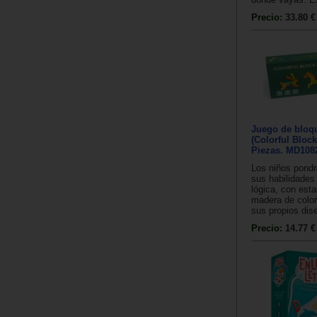
Precio:
33.80 €
Juego de bloq
(Colorful Bloc
Piezas. MD108
Los niños pondr
sus habilidades
lógica, con est
madera de color
sus propios dise
Precio:
14.77 €