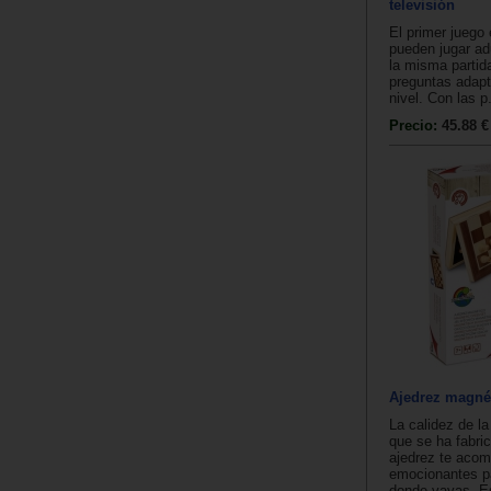
televisión
El primer juego 
pueden jugar ad
la misma partid
preguntas adap
nivel. Con las p.
Precio:
45.88 €
Ajedrez magné
La calidez de l
que se ha fabri
ajedrez te acom
emocionantes pa
donde vayas. Es