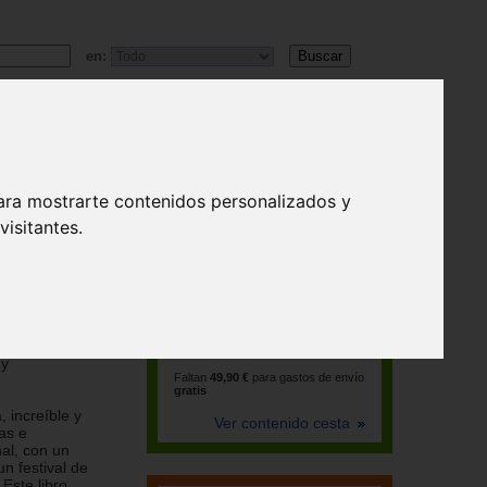
en:
ara mostrarte contenidos personalizados y
isitantes.
r qué al
eces por
La cesta está vacía
rpo que mide
s carne de
 y
Faltan
49,90 €
para gastos de envío
gratis
 increíble y
Ver contenido cesta
as e
nal, con un
n festival de
Este libro