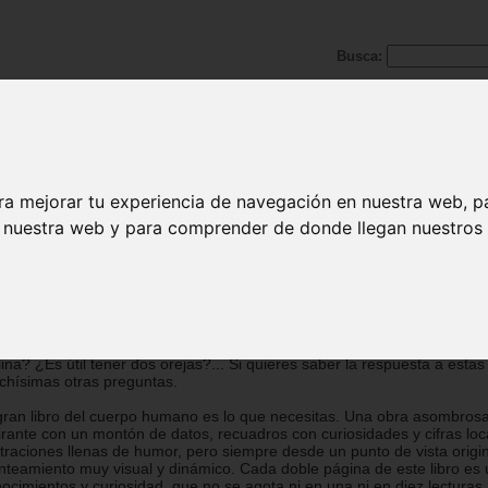
Busca:
ra mejorar tu experiencia de navegación en nuestra web, p
n nuestra web y para comprender de donde llegan nuestros v
 gran libro del cuerpo humano
ousse Editorial
ántos miles de litros de saliva producimos a lo largo de una vida? ¿Po
er tenemos 350 huesos y solo 206 al ser adultos? Si respiramos 16 v
uto, ¿cuántas veces lo hacemos en un día? ¿Qué tenemos en el cue
 000 km? ¿Cuál es el récord de noches sin dormir? ¿Por qué tenemo
lina? ¿Es útil tener dos orejas?... Si quieres saber la respuesta a estas
hísimas otras preguntas.
gran libro del cuerpo humano es lo que necesitas. Una obra asombrosa,
irante con un montón de datos, recuadros con curiosidades y cifras loc
straciones llenas de humor, pero siempre desde un punto de vista origi
nteamiento muy visual y dinámico. Cada doble página de este libro es u
ocimientos y curiosidad, que no se agota ni en una ni en diez lecturas. 