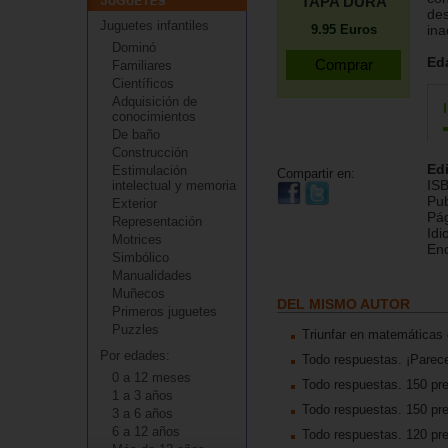
TAPA DURA
des
Juguetes infantiles
ina
9.95
Euros
Dominó
Ed
Familiares
Científicos
Adquisición de
conocimientos
De baño
Construcción
Edi
Estimulación
Compartir en:
IS
intelectual y memoria
Pub
Exterior
Pá
Representación
Id
Motrices
En
Simbólico
Manualidades
Muñecos
DEL MISMO AUTOR
Primeros juguetes
Puzzles
Triunfar en matemáticas 
Por edades:
Todo respuestas. ¡Parece
0 a 12 meses
Todo respuestas. 150 pre
1 a 3 años
Todo respuestas. 150 pr
3 a 6 años
6 a 12 años
Todo respuestas. 120 pre