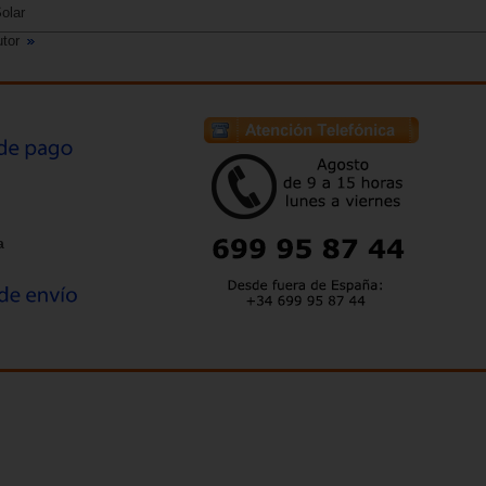
olar
utor
a