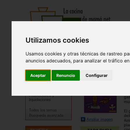
Utilizamos cookies
Recetas
Tienda
Actualidad
Registro
Usamos cookies y otras técnicas de rastreo pa
anuncios adecuados, para analizar el tráfico e
El
Cocineros destacados
Lar
Especialidades
Aceptar
Renuncio
Configurar
¿Cu
Menú
nac
Regional
min
100
Promociones y
gal
liquidaciones
muc
Todos los temas
El 
Busqueda avanzada
del
Ampliar imagen
ilu
pla
con