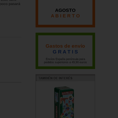
mpoco pasará
AGOSTO
A B I E R T O
Gastos de envío
G R A T I S
Envíos España península para
pedidos superiores a 49,90 euros