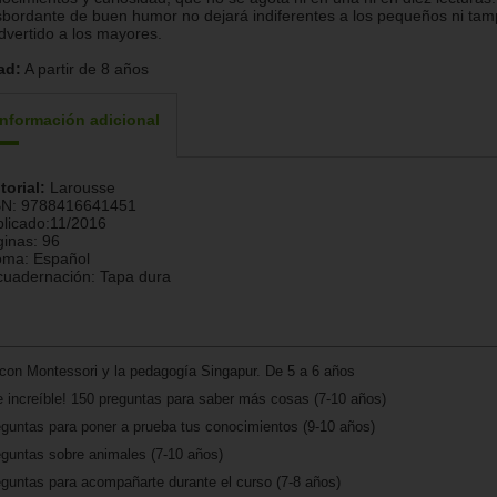
bordante de buen humor no dejará indiferentes a los pequeños ni ta
dvertido a los mayores.
ad:
A partir de 8 años
Información adicional
torial:
Larousse
BN:
9788416641451
licado:
11/2016
ginas:
96
ioma:
Español
cuadernación:
Tapa dura
con Montessori y la pedagogía Singapur. De 5 a 6 años
 increíble! 150 preguntas para saber más cosas (7-10 años)
guntas para poner a prueba tus conocimientos (9-10 años)
eguntas sobre animales (7-10 años)
guntas para acompañarte durante el curso (7-8 años)