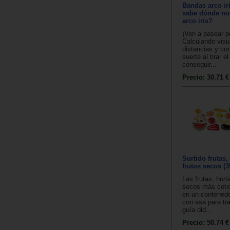
Bandas arco ir
sabe dónde nos
arco iris?
¡Ven a pasear po
Calculando visu
distancias y co
suerte al tirar e
conseguir...
Precio:
30.71 €
Surtido frutas,
frutos secos (3
Las frutas, hort
secos más cotid
en un contenedo
con asa para tr
guía did...
Precio:
50.74 €