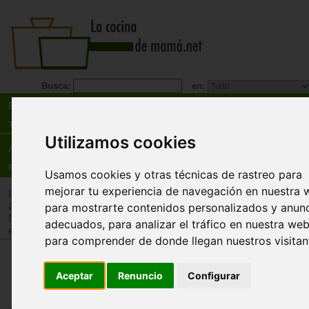
Busca:
en:
Recetas
Tienda
Utilizamos cookies
Actualidad
Registro
Usamos cookies y otras técnicas de rastreo para
mejorar tu experiencia de navegación en nuestra 
Inicio
>
Tienda
>
Juguetes infantiles
>
Juguetes por edad
>
Ju
años
para mostrarte contenidos personalizados y anun
Inicio
>
Tienda
>
Juguetes infantiles
>
Juguetes por tipo
>
Jug
adecuados, para analizar el tráfico en nuestra web
estimulación intelectual y memoria
para comprender de donde llegan nuestros visitan
Baraja educativa 40 carta
Aceptar
Renuncio
Configurar
(juego de observación)
Fournier