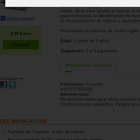
El objetivo del juego es ser el primero 
cartas. Sirve para ayudar a mejorar la at
psicomotricidad, la identificación de for
Ampliar imagen
el reconocimiento de objetos y aprender
Presentada en estuche de cartón rígido.
9.99
Euros
Edad:
a partir de 3 años
Jugadores:
2 a 5 jugadores
Información adicional
Compartir en:
Fabricante:
Fournier
8420707450595
Advertencias:
No recomendable para niños menores d
Contiene piezas pequeñas. Peligro de as
DEL MISMO AUTOR
Familias de 7 países. Juego de naipes.
Baraja española de 50 cartas en caja de cartón