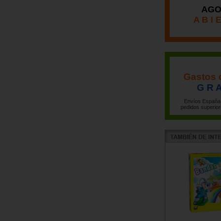
AGO
A B I 
Gastos 
G R A
Envíos España 
pedidos superior