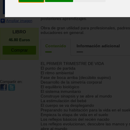
imágenes de este atlas plasma de forma muy cl
diversos aspectos fundamentales del desarrollo 
18 primeros meses del niño/a, concediéndole la
importancia que tienen esas primeras etapas en
posteriores aprendizajes.
Ampliar imagen
Obra de gran utilidad para profesionales, padres
LIBRO
educadores en general.
46.80
Euros
Contenido
Información adicional
EL PRIMER TRIMESTRE DE VIDA
El punto de partida
El ritmo ambiental
Fase de boca arriba (decúbito supino)
Compartir en:
Desarrollo de la simetría corporal
El equilibrio biológico
El sistema inmunitario
Construye sinapsis y se abre al mundo
La estimulación del bebé
El cuerpo se va desplegando
Preparando su habitación para la vida en el suel
Empieza la etapa de vida en el suelo
Los reflejos básicos del recién nacido
Los reflejos evolucionan, descubre las manos y 
abre al mundo