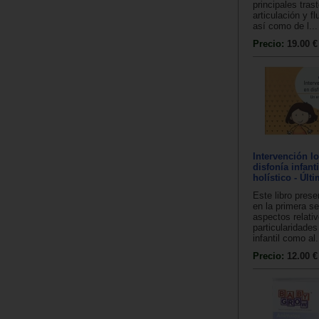
principales tras
articulación y fl
así como de l...
Precio:
19.00 €
Intervención l
disfonía infant
holístico - Últ
Este libro prese
en la primera s
aspectos relativ
particularidades
infantil como al.
Precio:
12.00 €