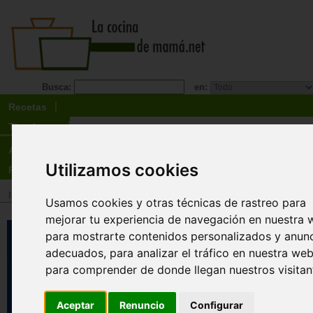
Busca:
en:
Recetas
Tienda
Actualidad
Utilizamos cookies
Registro
Inicio
>
Tienda
>
Libros
>
¡Promociones y liquidaciones!
Usamos cookies y otras técnicas de rastreo para
mejorar tu experiencia de navegación en nuestra 
Atlas visual del desarrollo del b
para mostrarte contenidos personalizados y anun
Evolución del cerebro de 0 a 18
adecuados, para analizar el tráfico en nuestra web
meses.
para comprender de donde llegan nuestros visitan
María Del Mar Ferre Rodríguez
La Dra. Ferré, a través de los textos y de las 36
Aceptar
Renuncio
Configurar