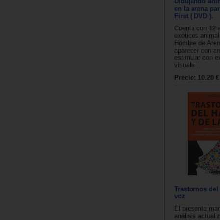
Dibujando ani
en la arena pa
First ( DVD ).
Cuenta con 12 a
exóticos anima
Hombre de Aren
aparecer con ar
estimular con e
visuale...
Precio:
10.20 €
Trastornos del 
voz
El presente man
análisis actuali