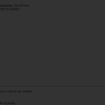
bricante:
Small foot
20972109460
mas y colores de madera
e la granja