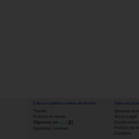
Enlaces rápidos a temas de interés
Sobre laCoci
Tienda
Quienes so
Publica tu receta
Aviso Legal
Síguenos en:
|
Condiciones
Política de 
Gestionar cookies
Contacta