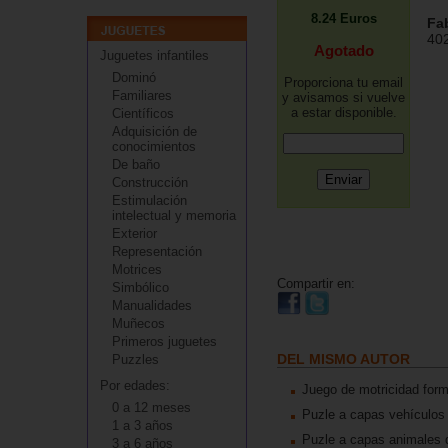
8.24
Euros
Fa
40
Agotado
Juguetes infantiles
Dominó
Proporciona tu email
Familiares
y avisamos si vuelve
a estar disponible.
Científicos
Adquisición de
conocimientos
De baño
Construcción
Estimulación
intelectual y memoria
Exterior
Representación
Motrices
Compartir en:
Simbólico
Manualidades
Muñecos
Primeros juguetes
DEL MISMO AUTOR
Puzzles
Por edades:
Juego de motricidad for
0 a 12 meses
Puzle a capas vehículos
1 a 3 años
Puzle a capas animales d
3 a 6 años