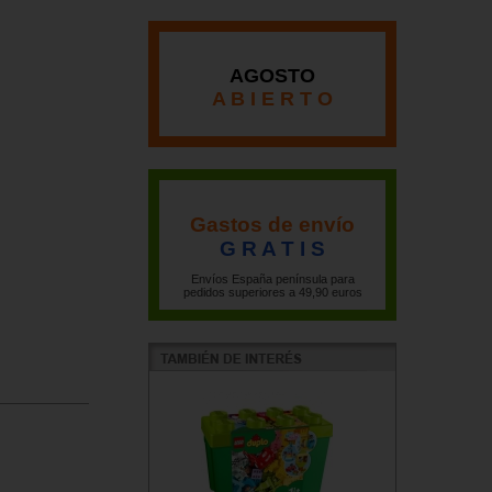
AGOSTO
A B I E R T O
Gastos de envío
G R A T I S
Envíos España península para
pedidos superiores a 49,90 euros