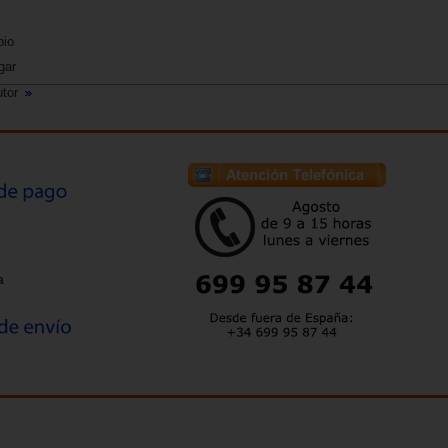
pio
gar
utor
a