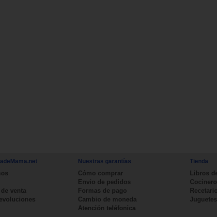
nadeMama.net
Nuestras garantías
Tienda
mos
Cómo comprar
Libros d
Envío de pedidos
Cocinero
 de venta
Formas de pago
Recetari
devoluciones
Cambio de moneda
Juguetes
Atención teléfonica