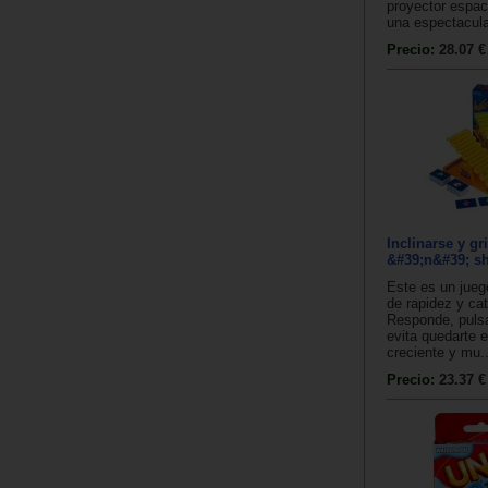
proyector espaci
una espectacular
Precio:
28.07 €
Inclinarse y gri
&#39;n&#39; sh
Este es un jueg
de rapidez y ca
Responde, pulsa
evita quedarte 
creciente y mu..
Precio:
23.37 €