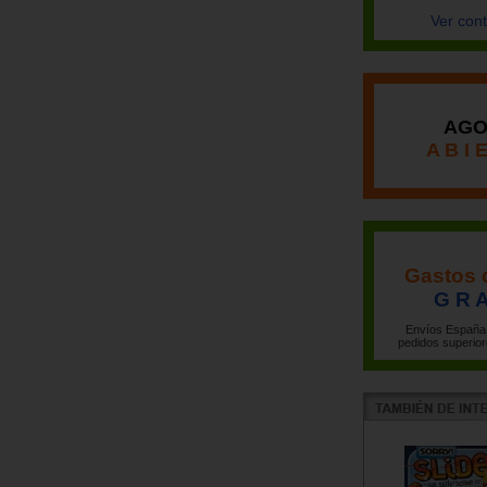
Ver con
AGO
A B I 
Gastos 
G R A
Envíos España 
pedidos superior