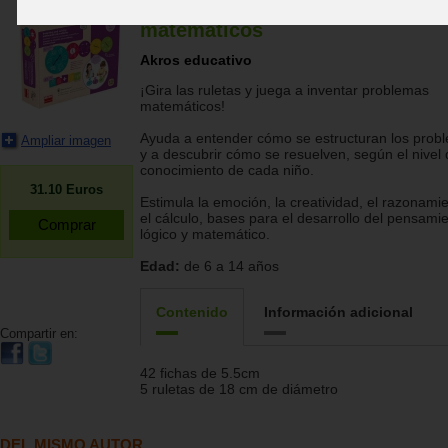
Inventar y resolver problemas
matemáticos
Akros educativo
¡Gira las ruletas y juega a inventar problemas
matemáticos!
Ayuda a entender cómo se estructuran los prob
Ampliar imagen
y a descubrir cómo se resuelven, según el nivel
conocimiento de cada niño.
31.10
Euros
Estimula la emoción, la creatividad, el razonami
el cálculo, bases para el desarrollo del pensami
lógico y matemático.
Edad:
de 6 a 14 años
Contenido
Información adicional
Compartir en:
42 fichas de 5.5cm
5 ruletas de 18 cm de diámetro
DEL MISMO AUTOR