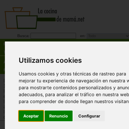
Busca:
en:
Recetas
Tienda
Utilizamos cookies
Actualidad
Registro
Usamos cookies y otras técnicas de rastreo para
mejorar tu experiencia de navegación en nuestra 
Inicio
>
Tienda
>
Juguetes infantiles
>
Juguetes por edad
>
Ju
12 años
para mostrarte contenidos personalizados y anun
Inicio
>
Tienda
>
Juguetes infantiles
>
Juguetes por tipo
>
Jug
adecuados, para analizar el tráfico en nuestra web
estimulación intelectual y memoria
para comprender de donde llegan nuestros visitan
Inicio
>
Tienda
>
Juguetes infantiles
>
Juguetes por tipo
>
Jug
adquisición de conocimientos
Inicio
>
Tienda
>
Juguetes infantiles
>
Juguetes por edad
>
J
Aceptar
Renuncio
Configurar
de 12 años