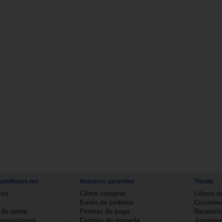
nadeMama.net
Nuestras garantías
Tienda
mos
Cómo comprar
Libros d
Envío de pedidos
Cocinero
 de venta
Formas de pago
Recetari
devoluciones
Cambio de moneda
Juguetes