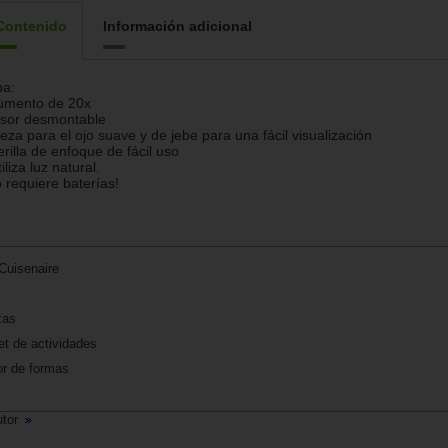
Contenido
Información adicional
pa:
umento de 20x
isor desmontable
ieza para el ojo suave y de jebe para una fácil visualización
erilla de enfoque de fácil uso
tiliza luz natural.
 requiere baterías!
Cuisenaire
zas
et de actividades
dor de formas
utor