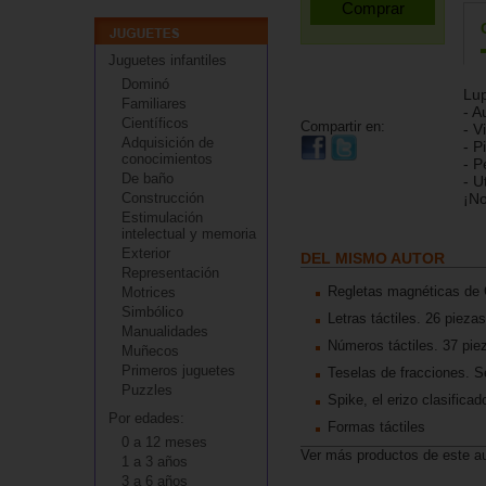
Juguetes infantiles
Dominó
Lu
Familiares
- A
Científicos
Compartir en:
- V
Adquisición de
- P
conocimientos
- P
De baño
- U
Construcción
¡No
Estimulación
intelectual y memoria
Exterior
DEL MISMO AUTOR
Representación
Regletas magnéticas de 
Motrices
Simbólico
Letras táctiles. 26 piezas
Manualidades
Números táctiles. 37 pie
Muñecos
Primeros juguetes
Teselas de fracciones. S
Puzzles
Spike, el erizo clasifica
Por edades:
Formas táctiles
0 a 12 meses
Ver más productos de este a
1 a 3 años
3 a 6 años