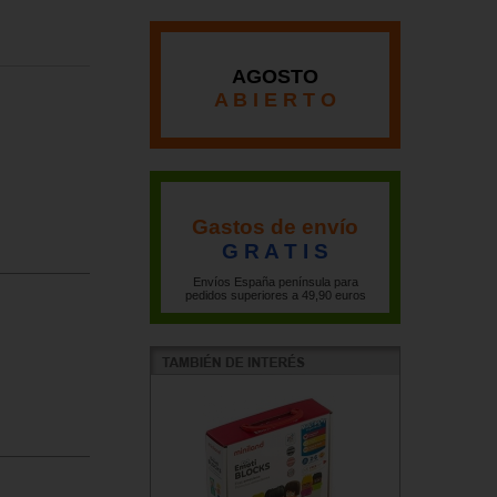
AGOSTO
A B I E R T O
Gastos de envío
G R A T I S
Envíos España península para
pedidos superiores a 49,90 euros