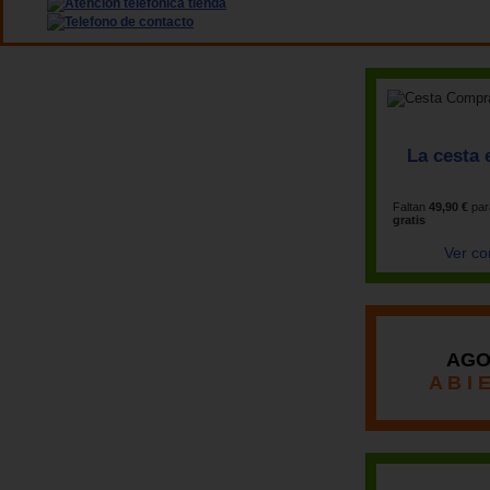
La cesta 
Faltan
49,90 €
par
gratis
Ver co
AGO
A B I 