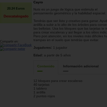
Cayro
20.24
Euros
Nuts es un juego de lógica que estimula el
pensamiento geométrico y la habilidad espacial.
Descatalogado
Tendrás que ser listo y creativo para ganar. Ayud
ardilla a subir a lo alto de los árboles para conse
las bellotas. Usa los bloques que las tarjetas te 
para crear escaleras y así llegar a los sitios indi
Pero pon atención, en los niveles más difíciles h
trampas en el suelo que tendrás que evitar.
Compartir en:
Jugadores:
1 jugador
Edad:
a partir de 5 años
Contenido
Información adicional
12 bloques para crear escaleras
40 tarjetas
1 tablero
1 ardilla
2 puntos rojos