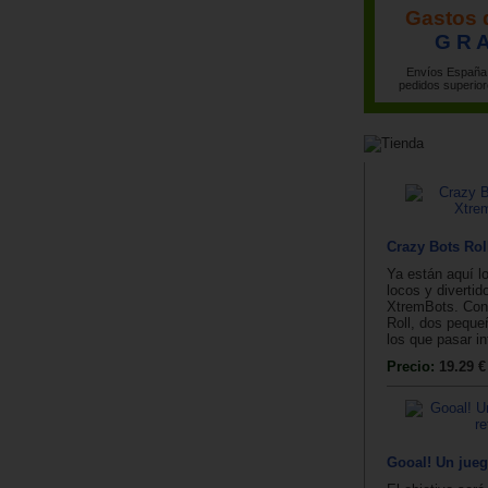
Gastos 
G R A
Envíos España 
pedidos superior
Crazy Bots Rol
Ya están aquí l
locos y divertid
XtremBots. Con
Roll, dos peque
los que pasar inf
Precio:
19.29 €
Gooal! Un jueg