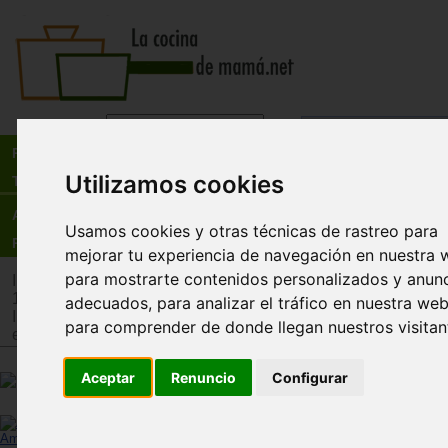
Busca:
en:
Recetas
Utilizamos cookies
Tienda
Actualidad
Usamos cookies y otras técnicas de rastreo para
Registro
mejorar tu experiencia de navegación en nuestra 
para mostrarte contenidos personalizados y anun
Inicio
>
Tienda
>
Juguetes infantiles
>
Juguetes por edad
>
Ju
12 años
adecuados, para analizar el tráfico en nuestra web
Inicio
>
Tienda
>
Juguetes infantiles
>
Juguetes por tipo
>
Jug
para comprender de donde llegan nuestros visitan
estimulación intelectual y memoria
Aceptar
Renuncio
Configurar
Nuts. Juego de lógica
Descatalogado
Ampliar imagen