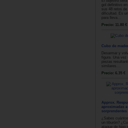
El objetivo será
gol definitivo e
sus 48 retos de 
dificultad. Es u
para lleva...
Precio:
11.80 €
Cubo de made
Desarmar y volv
figura. Una vez
piezas resultan
similares....
Precio:
6.35 €
Approx. Respu
aproximadas a
sorprendentes
¿Sabes cuántos 
un tiburón? ¿Cu
ataque de hipo