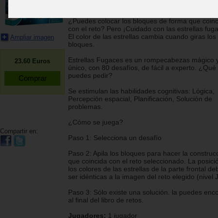
¡Este juego de "5 estrellas" está lleno de magia!
¿Puedes colocar los bloques de forma que coin
con el reto? Pero ¡Cuidado con las estrellas fug
El color de las estrellas cambia cuando giras los
Ampliar imagen
bloques.
Estrellas Fugaces es un rompecabezas mágico 
23.60
Euros
único, con 80 desafíos, de fácil a experto. ¿Qu
puedes pedir?
Se estimulan las habilidades cognitivas: Lógica,
Percepción espacial, Planificación, Solución de
problemas.
¿Cómo se juega?
Compartir en:
Paso 1: Selecciona un desafío
Paso 2: Apila los bloques para hacer la construc
que coincida con el reto seleccionado. La posici
los colores de las estrellas de la parte frontal d
ser idénticas a la imagen del reto elegido (nivel J
Paso 3: Sólo existe una solución. la puedes enco
al final del libro de retos.
Jugadores:
1 jugador