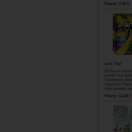
Precio:
9.06 €
anta Yagí
¡Echa un vistaz
suerte! ¡La ciud
Sombreros atrae
negocios! Parti
intercambios de 
Precio:
12.69 €