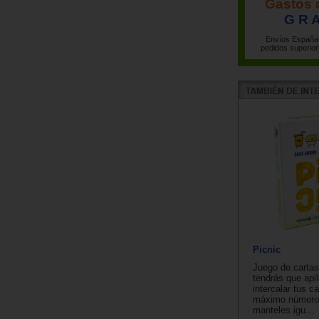
Gastos 
G R A
Envíos España 
pedidos superior
Picnic
Juego de cartas
tendrás que apila
intercalar tus ca
máximo número 
manteles igu...