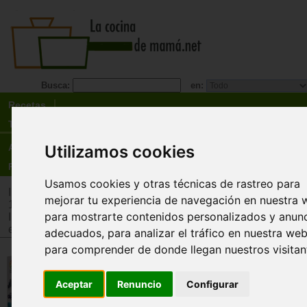
Busca:
en:
Recetas
Tienda
Utilizamos cookies
Actualidad
Registro
Usamos cookies y otras técnicas de rastreo para
Inicio
>
Tienda
>
Juguetes infantiles
>
Juguetes por edad
>
Ju
mejorar tu experiencia de navegación en nuestra 
12 años
para mostrarte contenidos personalizados y anun
Inicio
>
Tienda
>
Juguetes infantiles
>
Juguetes por tipo
>
Jug
estimulación intelectual y memoria
adecuados, para analizar el tráfico en nuestra web
para comprender de donde llegan nuestros visitan
Estrellas fugaces
Smart Games
Aceptar
Renuncio
Configurar
Ahora me ves... ¡ahora no me ves!