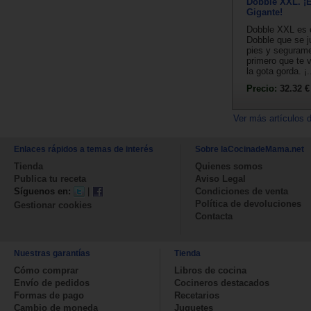
Dobble XXL. ¡
Gigante!
Dobble XXL es e
Dobble que se j
pies y segurame
primero que te 
la gota gorda. ¡.
Precio:
32.32 €
Ver más artículos 
Enlaces rápidos a temas de interés
Sobre laCocinadeMama.net
Tienda
Quienes somos
Publica tu receta
Aviso Legal
Síguenos en:
|
Condiciones de venta
Política de devoluciones
Gestionar cookies
Contacta
Nuestras garantías
Tienda
Cómo comprar
Libros de cocina
Envío de pedidos
Cocineros destacados
Formas de pago
Recetarios
Cambio de moneda
Juguetes