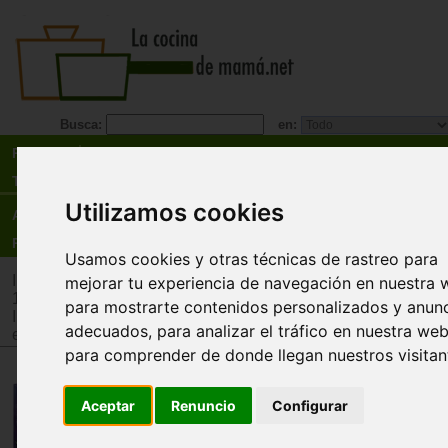
Busca:
en:
Recetas
Tienda
Utilizamos cookies
Actualidad
Registro
Usamos cookies y otras técnicas de rastreo para
Inicio
>
Tienda
>
Juguetes infantiles
>
Juguetes por edad
>
Ju
mejorar tu experiencia de navegación en nuestra 
12 años
para mostrarte contenidos personalizados y anun
Inicio
>
Tienda
>
Juguetes infantiles
>
Juguetes por tipo
>
Jue
adecuados, para analizar el tráfico en nuestra web
estrategia
para comprender de donde llegan nuestros visitan
Pozimus
Aceptar
Renuncio
Configurar
Josep M. Allué, Dani Gómez, Dany Molero
¡Menudo lío! los duendes se han puesto a jugar 