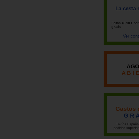
La cesta 
Faltan
49,90 €
par
gratis
Ver con
AGO
A B I 
Gastos 
G R A
Envíos España 
pedidos superior