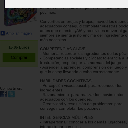
estantería de los ingredientes mágicos y ahora 
manera de encontrar lo que se necesita para ha
pócimas.
Convertíos en brujas y brujos, moved los duend
adecuadosy conseguid completar vuestras poci
antes que el resto. ¡Ah! y no olvides mover al ga
Ampliar imagen
siempre se sienta justo encima del ingrediente 
más necesitas.
16.86
Euros
COMPETENCIAS CLAVE:
- Memoria: recordar los ingredientes de las póc
- Competencias sociales y cívicas: tolerancia a l
frustración, respeto por las normas del juego.
- Aprender a aprender: comprensión del juego y
que lo estoy llevando a cabo correctamente
HABILIDADES COGNITIVAS:
- Percepción visoespacial: para reconocer los
Compartir en:
ingredientes.
- Razonamiento: para realizar los movimientos
adecuados con los duendes.
- Creatividad y resolución de problemas: para
conseguir completar las pociones.
INTELIGENCIAS MÚLTIPLES:
- Intrapersonal: conocer a los demás jugadores,
interaccionar con ellos.