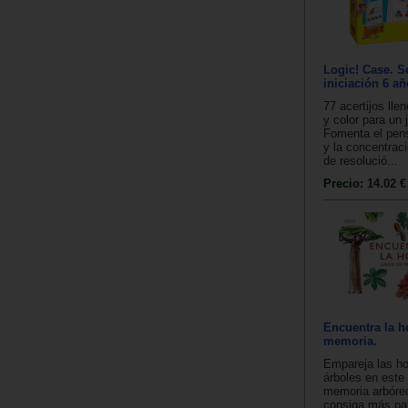
Logic! Case. S
iniciación 6 a
77 acertijos lle
y color para un 
Fomenta el pen
y la concentra
de resolució...
Precio:
14.02 €
Encuentra la h
memoria.
Empareja las ho
árboles en este
memoria arbóreo
consiga más pa