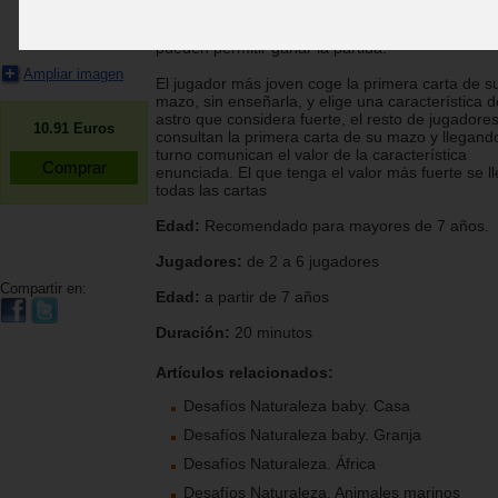
para ganar la ronda y conseguir las cartas de lo
demás jugadores? Los puntos fuertes de tu astr
pueden permitir ganar la partida.
Ampliar imagen
El jugador más joven coge la primera carta de s
mazo, sin enseñarla, y elige una característica d
astro que considera fuerte, el resto de jugadore
10.91
Euros
consultan la primera carta de su mazo y llegand
turno comunican el valor de la característica
enunciada. El que tenga el valor más fuerte se l
todas las cartas
Edad:
Recomendado para mayores de 7 años.
Jugadores:
de 2 a 6 jugadores
Compartir en:
Edad:
a partir de 7 años
Duración:
20 minutos
Artículos relacionados:
Desafíos Naturaleza baby. Casa
Desafíos Naturaleza baby. Granja
Desafíos Naturaleza. África
Desafíos Naturaleza. Animales marinos