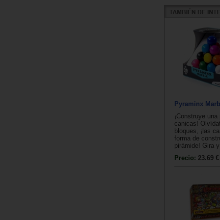
Pyraminx Marb
¡Construye una 
canicas! Olvída
bloques, ¡las c
forma de constr
pirámide! Gira y
Precio:
23.69 €