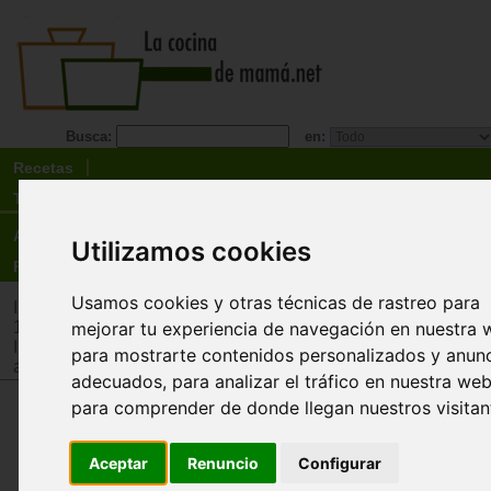
Busca:
en:
Recetas
Tienda
Actualidad
Utilizamos cookies
Registro
Usamos cookies y otras técnicas de rastreo para
Inicio
>
Tienda
>
Juguetes infantiles
>
Juguetes por edad
>
Ju
mejorar tu experiencia de navegación en nuestra 
12 años
Inicio
>
Tienda
>
Juguetes infantiles
>
Juguetes por tipo
>
Jug
para mostrarte contenidos personalizados y anun
adquisición de conocimientos
adecuados, para analizar el tráfico en nuestra web
para comprender de donde llegan nuestros visitan
Desafíos Naturaleza. Espacio
bioViva
Aceptar
Renuncio
Configurar
¿Puedes identificar la mejor característica de tu 