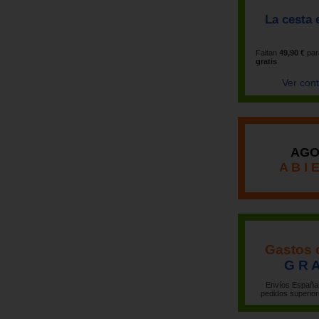
La cesta 
Faltan
49,90 €
par
gratis
Ver con
AGO
A B I 
Gastos 
G R A
Envíos España 
pedidos superior