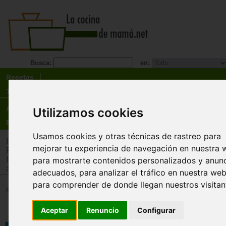
Busca:
en:
Recetas
Tienda
Actualidad
Utilizamos cookies
Registro
Usamos cookies y otras técnicas de rastreo para
Inicio
>
Tienda
>
Juguetes infantiles
>
Juguetes por tipo
>
Puz
mejorar tu experiencia de navegación en nuestra 
Rompecabezas
para mostrarte contenidos personalizados y anun
Inicio
>
Tienda
>
Juguetes infantiles
>
Juguetes por edad
>
Ju
años
adecuados, para analizar el tráfico en nuestra web
para comprender de donde llegan nuestros visitan
Mix&Match puzzle. Dinosaurios 
mezclar (3 x 24 piezas)
Aceptar
Renuncio
Configurar
Ravensburger