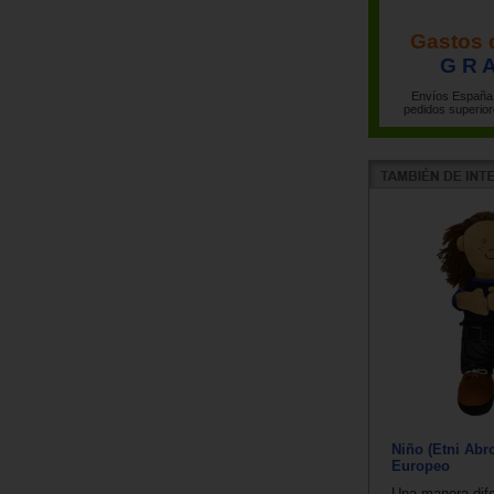
Gastos 
G R A
Envíos España 
pedidos superior
Niño (Etni Abr
Europeo
Una manera dife