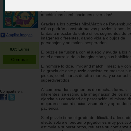
8 puzzles de 24 piezas cada uno, ¡con coloridos
personajes que se pueden mezclar entre sí para
muchísimas combinaciones divertidas!
Gracias a los puzzles Mix&Match de Ravensburge
niños podrán construir nuevos puzzles llenos de
fantasía mezclando entre sí los segmentos de tr
Ampliar imagen
imágenes diferentes, dando vida a dibujos de
personajes y animales inesperados.
8.05
Euros
El puzzle se fusiona con el juego y ayuda a los n
en el desarrollo de la imaginación y sus habilida
El nombre lo dice, ‘mix and match‘, mezcla y co
La gracia de este puzzle consiste en mezclar su
piezas, combinarlas de otra manera y crear así 
superdivertidos.
Al combinar los segmentos de muchas formas
Compartir en:
diferentes, se estimula la imaginación de los niñ
ejercita su capacidad de percepción. Al mismo t
mejoran su coordinación visomotriz y aprenden 
paciencia.
Si el puzzle tiene el grado de dificultad adecuad
efecto sobre el pequeño jugador es muy positivo:
estimula a superar retos, refuerza su confianza 