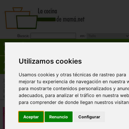
Busca:
en:
Recetas
Tienda
Utilizamos cookies
Actualidad
Registro
Usamos cookies y otras técnicas de rastreo para
Inicio
>
Tienda
>
Juguetes infantiles
>
Juguetes por edad
>
Ju
mejorar tu experiencia de navegación en nuestra 
12 años
para mostrarte contenidos personalizados y anun
Inicio
>
Tienda
>
Juguetes infantiles
>
Juguetes por tipo
>
Jue
adecuados, para analizar el tráfico en nuestra web
estrategia
para comprender de donde llegan nuestros visitan
El abejorro tramposo. Juego de
mesa
Aceptar
Renuncio
Configurar
Emely y Lukas Brand