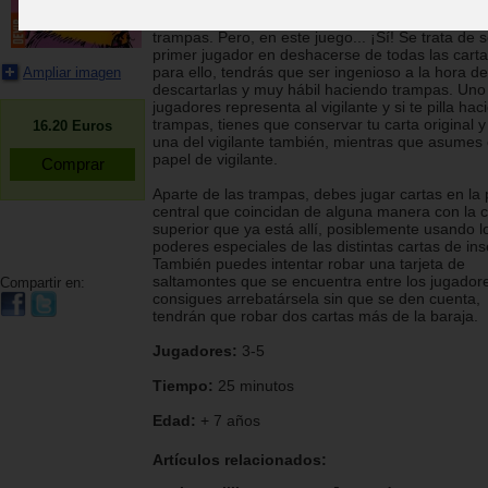
Normalmente, en los juegos no se permite hace
trampas. Pero, en este juego... ¡Sí! Se trata de s
primer jugador en deshacerse de todas las carta
para ello, tendrás que ser ingenioso a la hora de
Ampliar imagen
descartarlas y muy hábil haciendo trampas. Uno
jugadores representa al vigilante y si te pilla ha
trampas, tienes que conservar tu carta original 
16.20
Euros
una del vigilante también, mientras que asumes 
papel de vigilante.
Aparte de las trampas, debes jugar cartas en la 
central que coincidan de alguna manera con la c
superior que ya está allí, posiblemente usando l
poderes especiales de las distintas cartas de ins
También puedes intentar robar una tarjeta de
saltamontes que se encuentra entre los jugadore
Compartir en:
consigues arrebatársela sin que se den cuenta,
tendrán que robar dos cartas más de la baraja.
Jugadores:
3-5
Tiempo:
25 minutos
Edad:
+ 7 años
Artículos relacionados: