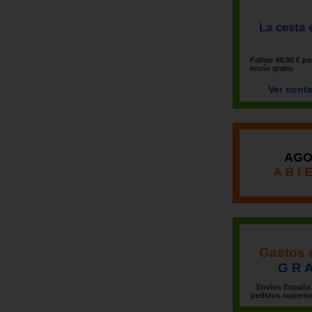
La cesta 
Faltan
49,90 €
pa
envío
gratis
Ver cont
AGO
A B I 
Gastos 
G R A
Envíos España 
pedidos superior