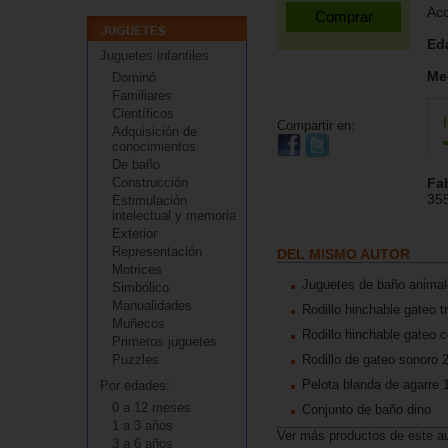
Aco
Ed
Juguetes infantiles
Me
Dominó
Familiares
Científicos
Compartir en:
Adquisición de
conocimientos
De baño
Construcción
Fa
35
Estimulación
intelectual y memoria
Exterior
Representación
DEL MISMO AUTOR
Motrices
Juguetes de baño anima
Simbólico
Manualidades
Rodillo hinchable gateo t
Muñecos
Rodillo hinchable gateo c
Primeros juguetes
Puzzles
Rodillo de gateo sonoro 
Pelota blanda de agarre
Por edades:
0 a 12 meses
Conjunto de baño dino
1 a 3 años
Ver más productos de este a
3 a 6 años