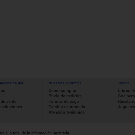
nadeMama.net
Nuestras garantías
Tienda
mos
Cómo comprar
Libros d
Envío de pedidos
Cocinero
 de venta
Formas de pago
Recetari
devoluciones
Cambio de moneda
Juguetes
Atención teléfonica
rcial o total de la información mostrada