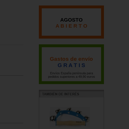
AGOSTO
A B I E R T O
Gastos de envío
G R A T I S
Envíos España península para
pedidos superiores a 49,90 euros