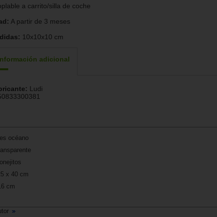
plable a carrito/silla de coche
ad:
A partir de 3 meses
didas:
10x10x10 cm
Información adicional
bricante:
Ludi
50833300381
les océano
ransparente
onejitos
25 x 40 cm
 16 cm
utor