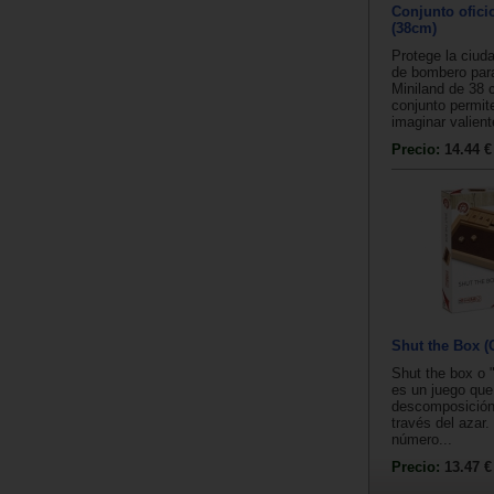
Conjunto ofic
(38cm)
Protege la ciuda
de bombero par
Miniland de 38 
conjunto permit
imaginar valient
Precio:
14.44 €
Shut the Box (C
Shut the box o "
es un juego que 
descomposición
través del azar.
número...
Precio:
13.47 €