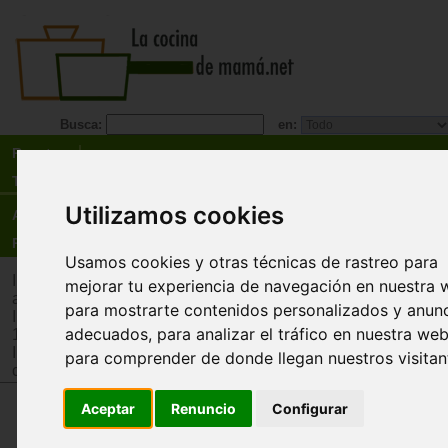
Busca:
en:
Recetas
Tienda
Utilizamos cookies
Actualidad
Registro
Usamos cookies y otras técnicas de rastreo para
Inicio
>
Tienda
>
Juguetes infantiles
>
Juguetes por edad
>
Ju
mejorar tu experiencia de navegación en nuestra 
años
para mostrarte contenidos personalizados y anun
Inicio
>
Tienda
>
Juguetes infantiles
>
Juguetes por edad
>
Ju
adecuados, para analizar el tráfico en nuestra web
12 años
Inicio
>
Tienda
>
Juguetes infantiles
>
Juguetes por tipo
>
Jug
para comprender de donde llegan nuestros visitan
construcción
Aceptar
Renuncio
Configurar
Imanix Reflex (16 piezas)