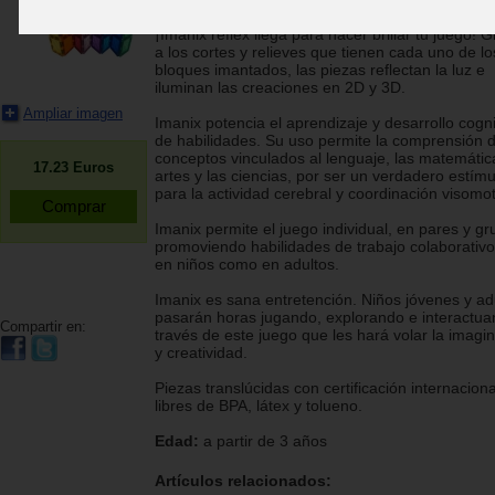
Braintoys
¡Imanix reflex llega para hacer brillar tu juego! G
a los cortes y relieves que tienen cada uno de lo
bloques imantados, las piezas reflectan la luz e
iluminan las creaciones en 2D y 3D.
Ampliar imagen
Imanix potencia el aprendizaje y desarrollo cogni
de habilidades. Su uso permite la comprensión 
conceptos vinculados al lenguaje, las matemática
17.23
Euros
artes y las ciencias, por ser un verdadero estímu
para la actividad cerebral y coordinación visomo
Imanix permite el juego individual, en pares y gr
promoviendo habilidades de trabajo colaborativo
en niños como en adultos.
Imanix es sana entretención. Niños jóvenes y ad
pasarán horas jugando, explorando e interactua
Compartir en:
través de este juego que les hará volar la imagi
y creatividad.
Piezas translúcidas con certificación internaciona
libres de BPA, látex y tolueno.
Edad:
a partir de 3 años
Artículos relacionados: