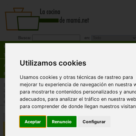
Busca:
en:
Recetas
Tienda
Utilizamos cookies
Actualidad
Registro
Usamos cookies y otras técnicas de rastreo para
mejorar tu experiencia de navegación en nuestra 
Inicio
>
Tienda
>
Juguetes infantiles
>
Juguetes por edad
>
Ju
años
para mostrarte contenidos personalizados y anun
Inicio
>
Tienda
>
Juguetes infantiles
>
Juguetes por tipo
>
Jue
adecuados, para analizar el tráfico en nuestra web
estrategia
para comprender de donde llegan nuestros visitan
Dragón Chispas. Bingo de la su
Aceptar
Renuncio
Configurar
Descatalogado