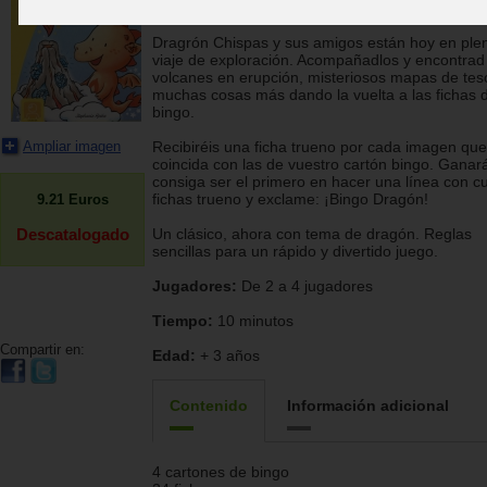
Kristin Mückel, Stephanie Roehe
Dragrón Chispas y sus amigos están hoy en ple
viaje de exploración. Acompañadlos y encontrad
volcanes en erupción, misteriosos mapas de tes
muchas cosas más dando la vuelta a las fichas 
bingo.
Ampliar imagen
Recibiréis una ficha trueno por cada imagen que
coincida con las de vuestro cartón bingo. Ganar
consiga ser el primero en hacer una línea con c
fichas trueno y exclame: ¡Bingo Dragón!
9.21
Euros
Descatalogado
Un clásico, ahora con tema de dragón. Reglas
sencillas para un rápido y divertido juego.
Jugadores:
De 2 a 4 jugadores
Tiempo:
10 minutos
Compartir en:
Edad:
+ 3 años
Contenido
Información adicional
4 cartones de bingo