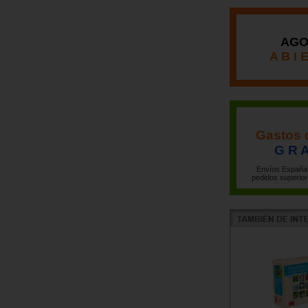
AGO
A B I 
Gastos 
G R A
Envíos España 
pedidos superior