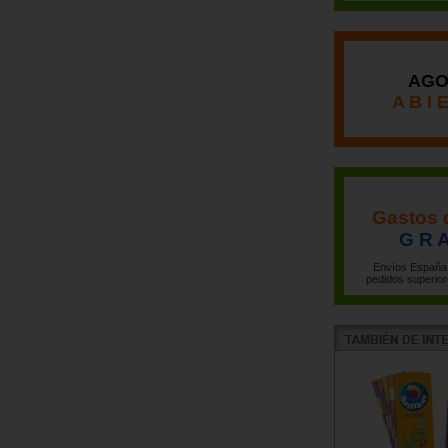
AGO
A B I 
Gastos 
G R A
Envíos España 
pedidos superior