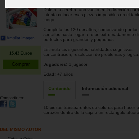
Smart Games
Dale a tu cerebro una vuelta en la dirección corr
intenta colocar esas piezas imposibles en el tab
juego.
Completa los 120 desafíos, comenzando por lo
sencillos hasta llegar a retos extremadamente dif
Ampliar imagen
perfectos para grandes y pequeños.
Estimula las siguientes habilidades cognitivas:
15.43
Euros
concentración, resolución de problemas y lógica
Jugadores:
1 jugador
Edad:
+7 años
Contenido
Información adicional
Compartir en:
10 piezas transparentes de colores para hacer 
corazón dentro de la caja o un rectángulo afuera
DEL MISMO AUTOR
Gatos y Cajas