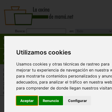
Busca:
en:
Recetas
Tienda
Utilizamos cookies
Actualidad
Registro
Usamos cookies y otras técnicas de rastreo para
mejorar tu experiencia de navegación en nuestra 
Inicio
>
Tienda
>
Juguetes infantiles
>
Juguetes por tipo
>
Puz
Rompecabezas
para mostrarte contenidos personalizados y anun
Inicio
>
Tienda
>
Juguetes infantiles
>
Juguetes por edad
>
Ju
adecuados, para analizar el tráfico en nuestra web
12 años
para comprender de donde llegan nuestros visitan
Inicio
>
Tienda
>
Juguetes infantiles
>
Juguetes por tipo
>
Jug
estimulación intelectual y memoria
Aceptar
Renuncio
Configurar
IQ Love