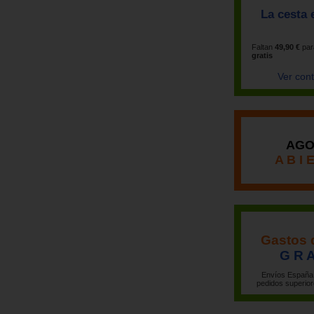
La cesta 
Faltan
49,90 €
par
gratis
Ver con
AGO
A B I 
Gastos 
G R A
Envíos España 
pedidos superior