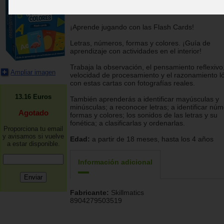
Skillmatics
¡Aprende jugando con las Flash Cards!
Letras, números, formas y colores. ¡Guía de
aprendizaje con actividades en el interior!
Trabaja la observación, el pensamiento reflexivo,
Ampliar imagen
velocidad de procesamiento y el razonamiento l
con estas cartas con fotografías reales.
13.16
Euros
También aprenderás a identificar mayúsculas y
minúsculas; a reconocer letras; a identificar núm
Agotado
formas y colores; los sonidos de las letras y su
fonética; a clasificarlas y ordenarlas.
Proporciona tu email
y avisamos si vuelve
Edad:
a partir de 18 meses, hasta los 4 años
a estar disponible.
Información adicional
Fabricante:
Skillmatics
8904279503519