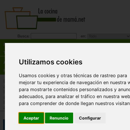
Busca:
en:
Recetas
Tienda
Utilizamos cookies
Actualidad
Registro
Usamos cookies y otras técnicas de rastreo para
Inicio
>
Tienda
>
Juguetes infantiles
>
Juguetes por edad
>
Ju
mejorar tu experiencia de navegación en nuestra 
años
para mostrarte contenidos personalizados y anun
Inicio
>
Tienda
>
Juguetes infantiles
>
Juguetes por edad
>
Ju
adecuados, para analizar el tráfico en nuestra web
años
Inicio
>
Tienda
>
Juguetes infantiles
>
Juguetes por tipo
>
Jug
para comprender de donde llegan nuestros visitan
adquisición de conocimientos
Aceptar
Renuncio
Configurar
Letras, números, formas y color
Flash Cards