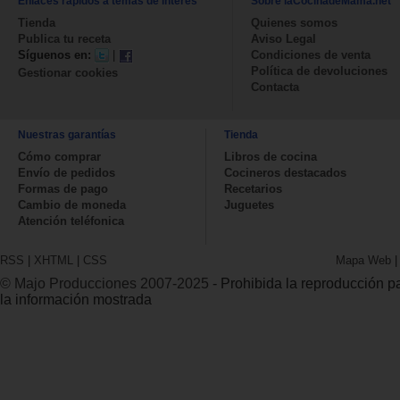
Enlaces rápidos a temas de interés
Sobre laCocinadeMama.net
Tienda
Quienes somos
Publica tu receta
Aviso Legal
Síguenos en:
|
Condiciones de venta
Política de devoluciones
Gestionar cookies
Contacta
Nuestras garantías
Tienda
Cómo comprar
Libros de cocina
Envío de pedidos
Cocineros destacados
Formas de pago
Recetarios
Cambio de moneda
Juguetes
Atención teléfonica
RSS
|
XHTML
|
CSS
Mapa Web
© Majo Producciones 2007-2025
- Prohibida la reproducción par
la información mostrada