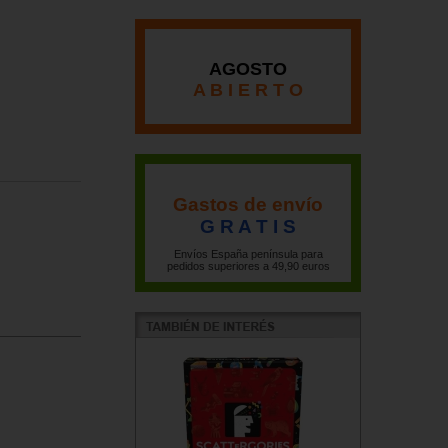
AGOSTO
A B I E R T O
Gastos de envío
G R A T I S
Envíos España península para
pedidos superiores a 49,90 euros