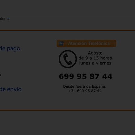
utor
a