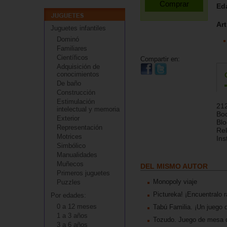
Ed
Art
Juguetes infantiles
Dominó
Familiares
Científicos
Compartir en:
Adquisición de
conocimientos
De baño
Construcción
Estimulación
212
intelectual y memoria
Bo
Exterior
Blo
Representación
Rel
Motrices
Ins
Simbólico
Manualidades
Muñecos
DEL MISMO AUTOR
Primeros juguetes
Monopoly viaje
Puzzles
Pictureka! ¡Encuentralo rá
Por edades:
0 a 12 meses
Tabú Familia. ¡Un juego de
1 a 3 años
Tozudo. Juego de mesa de
3 a 6 años