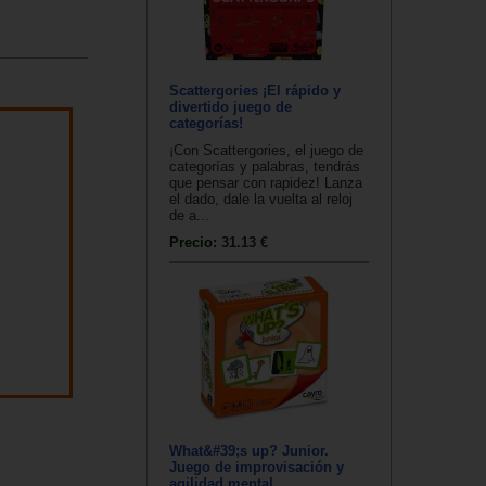
Scattergories ¡El rápido y
divertido juego de
categorías!
¡Con Scattergories, el juego de
categorías y palabras, tendrás
que pensar con rapidez! Lanza
el dado, dale la vuelta al reloj
de a...
Precio:
31.13 €
What&#39;s up? Junior.
Juego de improvisación y
agilidad mental