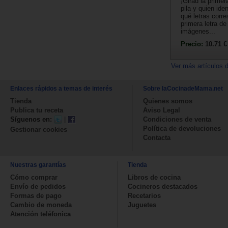
¡Girad la primer
pila y quien ide
qué letras corr
primera letra d
imágenes...
Precio:
10.71 €
Ver más artículos 
Enlaces rápidos a temas de interés
Sobre laCocinadeMama.net
Tienda
Quienes somos
Publica tu receta
Aviso Legal
Síguenos en:
|
Condiciones de venta
Política de devoluciones
Gestionar cookies
Contacta
Nuestras garantías
Tienda
Cómo comprar
Libros de cocina
Envío de pedidos
Cocineros destacados
Formas de pago
Recetarios
Cambio de moneda
Juguetes
Atención teléfonica