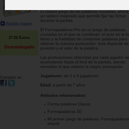
Cayro
El clásico juego de las palabras cruzadas, ahora
un tablero mejorado que permite fijar las fichas
durante la partida.
Ampliar imagen
El Formapalabras Pro es un juego de palabras
cruzadas en el que se combinan: el azar en la 
27.02
Euros
letras y la habilidad de componer palabras para
obtener la máxima puntuación: ésta depende de
Descatalogado
posición y el valor de la palabra.
Las puntuaciones obtenidas por cada jugador s
acumulando hasta el final de la partida, siendo
vencedor el que obtiene la mayor puntuación.
Jugadores:
de 2 a 4 jugadores
Compartir en:
Edad:
a partir de 7 años
Artículos relacionados:
Forma palabras Classic
Formapalabras 3D
Mi primer juego de palabras. Formapalabras
infantil