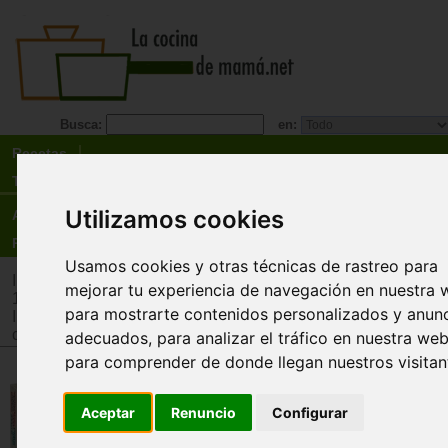
Busca:
en:
Recetas
Tienda
Utilizamos cookies
Actualidad
Registro
Usamos cookies y otras técnicas de rastreo para
Inicio
>
Tienda
>
Juguetes infantiles
>
Juguetes por edad
>
Ju
mejorar tu experiencia de navegación en nuestra 
12 años
para mostrarte contenidos personalizados y anun
Inicio
>
Tienda
>
Juguetes infantiles
>
Juguetes por tipo
>
Jue
cooperativos
adecuados, para analizar el tráfico en nuestra web
para comprender de donde llegan nuestros visitan
Formapalabras Pro
Aceptar
Renuncio
Configurar
Descatalogado