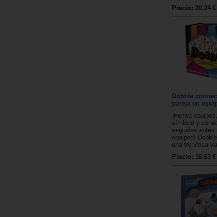
Precio:
20.24 €
Dobble connect
pareja en equi
¡Forma equipos,
símbolo y conec
seguidas antes
equipos! Dobbl
una frenética vu
Precio:
18.63 €