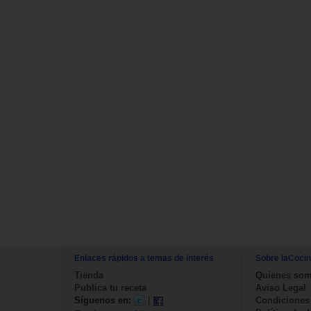
Enlaces rápidos a temas de interés
Sobre laCoci
Tienda
Quienes so
Publica tu receta
Aviso Legal
Síguenos en:
|
Condiciones