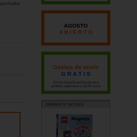
nganchados
AGOSTO
A B I E R T O
Gastos de envío
G R A T I S
Envíos España península para
pedidos superiores a 49,90 euros