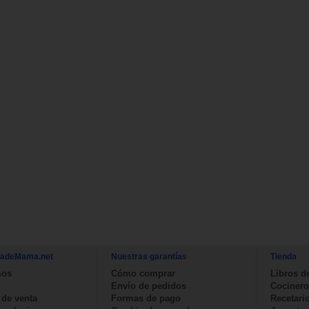
nadeMama.net
Nuestras garantías
Tienda
mos
Cómo comprar
Libros d
Envío de pedidos
Cocinero
 de venta
Formas de pago
Recetari