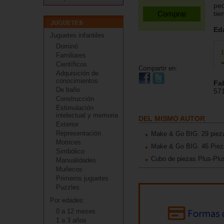
peq
tie
Ed
Juguetes infantiles
Dominó
Familiares
Científicos
Compartir en:
Adquisición de
conocimientos
Fa
De baño
57
Construcción
Estimulación
intelectual y memoria
DEL MISMO AUTOR
Exterior
Representación
Make & Go BIG. 29 piez
Motrices
Make & Go BIG. 46 Piez
Simbólico
Cubo de piezas Plus-Plu
Manualidades
Muñecos
Primeros juguetes
Puzzles
Por edades:
0 a 12 meses
1 a 3 años