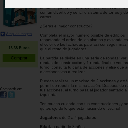
calidad. En Bloque a Bloque compites contra los
demás jugadores construyendo edificios fase a 
con un divertido y sencillo sistema de torres y de
cartas.
¿Serás el mejor constructor?
Ampliar imagen
Completa el mayor número posible de edificios
respetando el orden de las plantas y evitando c
el color de las fachadas para así conseguir más
13.38
Euros
que el resto de jugadores.
La partida se divide en una serie de rondas: var
rondas de construcción y 1 ronda final de ventas
turno, consulta tu carta de acciones y elije qué 
o acciones vas a realizar.
Puedes realizar un máximo de 2 acciones y está
permitido repetir la misma acción. Después de re
Compartir en:
tus acciones, el turno pasa al jugador sentado a 
izquierda.
Ten mucho cuidado con tus construcciones ¡y n
quites ojo de lo que está haciendo el vecino!
Jugadores
de 2 a 4 jugadores
Edad:
a partir de 8 años