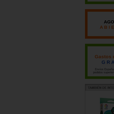
AGO
A B I 
Gastos 
G R A
Envíos España 
pedidos superior