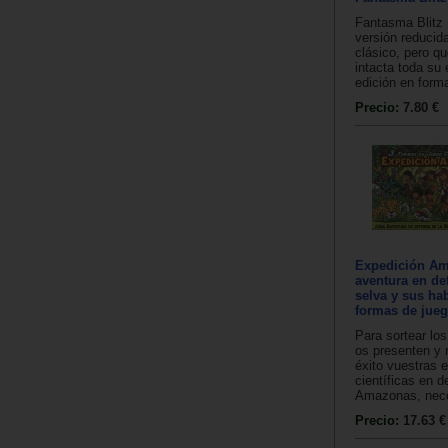
Fantasma Blitz 
versión reducida
clásico, pero q
intacta toda su
edición en forma
Precio:
7.80 €
Expedición Am
aventura en de
selva y sus hab
formas de jueg
Para sortear los
os presenten y 
éxito vuestras 
científicas en d
Amazonas, nece
Precio:
17.63 €