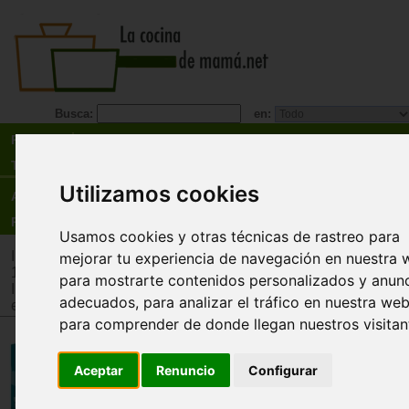
Busca:
en:
Recetas
Tienda
Utilizamos cookies
Actualidad
Registro
Usamos cookies y otras técnicas de rastreo para
Inicio
>
Tienda
>
Juguetes infantiles
>
Juguetes por edad
>
Ju
mejorar tu experiencia de navegación en nuestra 
12 años
para mostrarte contenidos personalizados y anun
Inicio
>
Tienda
>
Juguetes infantiles
>
Juguetes por tipo
>
Jue
adecuados, para analizar el tráfico en nuestra web
estrategia
para comprender de donde llegan nuestros visitan
Bloque a bloque
Aceptar
Renuncio
Configurar
Jesús Álvarez
Diseña, construye y vende los edificios de mayo