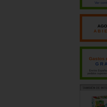
Ver con
AGO
A B I 
Gastos 
G R A
Envíos España 
pedidos superior