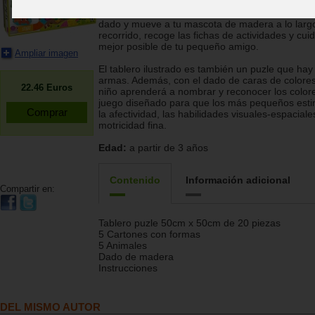
¡Adopta un cachorro y aprende a cuidarlo! Lanza
dado y mueve a tu mascota de madera a lo larg
recorrido, recoge las fichas de actividades y cuid
mejor posible de tu pequeño amigo.
Ampliar imagen
El tablero ilustrado es también un puzle que hay
armas. Además, con el dado de caras de colores
22.46
Euros
niño aprenderá a nombrar y reconocer los color
juego diseñado para que los más pequeños est
la afectividad, las habilidades visuales-espaciales
motricidad fina.
Edad:
a partir de 3 años
Contenido
Información adicional
Compartir en:
Tablero puzle 50cm x 50cm de 20 piezas
5 Cartones con formas
5 Animales
Dado de madera
Instrucciones
DEL MISMO AUTOR