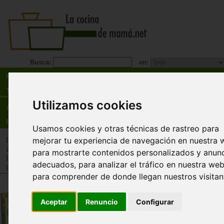
Busca:
en:
Recetas
Tienda
Utilizamos cookies
Actualidad
Registro
Usamos cookies y otras técnicas de rastreo para
mejorar tu experiencia de navegación en nuestra 
Inicio
>
Tienda
>
Juguetes infantiles
>
Juguetes por edad
>
Ju
años
para mostrarte contenidos personalizados y anun
Inicio
>
Tienda
>
Juguetes infantiles
>
Juguetes por tipo
>
Jue
adecuados, para analizar el tráfico en nuestra web
cooperativos
para comprender de donde llegan nuestros visitan
I Love Pets (Me encantan las
mascotas)
Aceptar
Renuncio
Configurar
Ludattica