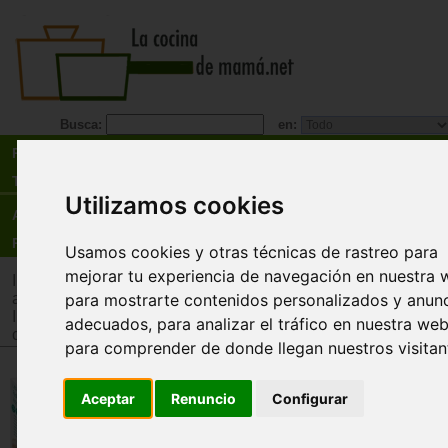
Busca:
en:
Recetas
Tienda
Utilizamos cookies
Actualidad
Registro
Usamos cookies y otras técnicas de rastreo para
mejorar tu experiencia de navegación en nuestra 
Inicio
>
Tienda
>
Juguetes infantiles
>
Juguetes por edad
>
Ju
para mostrarte contenidos personalizados y anun
años
Inicio
>
Tienda
>
Juguetes infantiles
>
Juguetes por tipo
>
Jue
adecuados, para analizar el tráfico en nuestra web
cooperativos
para comprender de donde llegan nuestros visitan
Caperucita roja. Juego cooperat
Aceptar
Renuncio
Configurar
Jumbo
Caperucita debe llegar a casa de su abuelita an