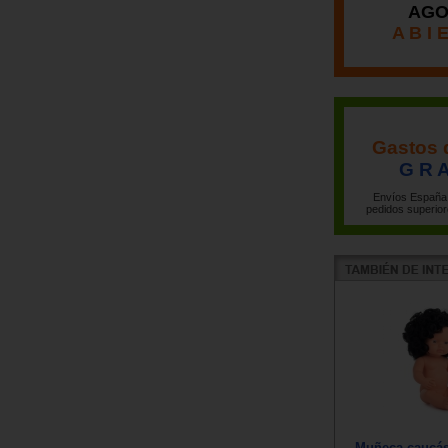
AGO
A B I 
Gastos 
G R A
Envíos España 
pedidos superior
Muñeca caucás