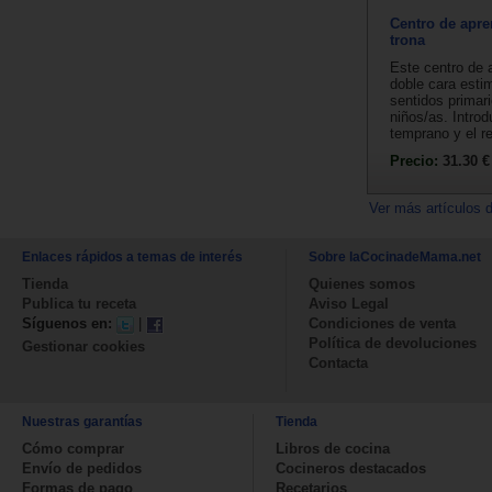
Centro de apre
trona
Este centro de 
doble cara esti
sentidos primari
niños/as. Introd
temprano y el r
Precio:
31.30 €
Ver más artículos 
Enlaces rápidos a temas de interés
Sobre laCocinadeMama.net
Tienda
Quienes somos
Publica tu receta
Aviso Legal
Síguenos en:
|
Condiciones de venta
Política de devoluciones
Gestionar cookies
Contacta
Nuestras garantías
Tienda
Cómo comprar
Libros de cocina
Envío de pedidos
Cocineros destacados
Formas de pago
Recetarios