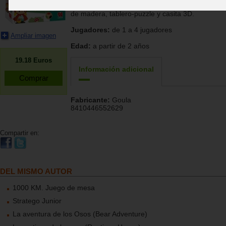
el lobo. Sencillas reglas de juego. 10 grandes pi
de madera, tablero-puzzle y casita 3D.
Jugadores:
de 1 a 4 jugadores
Ampliar imagen
Edad:
a partir de 2 años
19.18
Euros
Información adicional
Fabricante:
Goula
8410446552629
Compartir en:
DEL MISMO AUTOR
1000 KM. Juego de mesa
Stratego Junior
La aventura de los Osos (Bear Adventure)