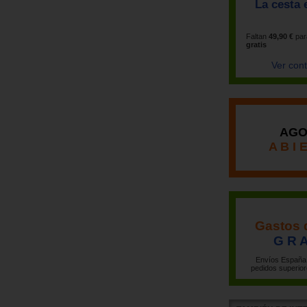
La cesta 
Faltan
49,90 €
par
gratis
Ver con
AGO
A B I 
Gastos 
G R A
Envíos España 
pedidos superior