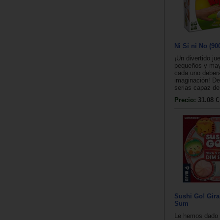
Ni Sí ni No (90
¡Un divertido ju
pequeños y ma
cada uno deberá
imaginación! De
serias capaz de 
Precio:
31.08 €
Sushi Go! Gir
Sum
Le hemos dado 