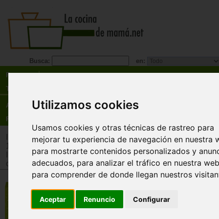
Busca:
en:
Recetas
Tienda
Utilizamos cookies
Actualidad
Registro
Usamos cookies y otras técnicas de rastreo para
Inicio
>
Tienda
>
Juguetes infantiles
>
Juguetes por edad
>
Ju
mejorar tu experiencia de navegación en nuestra 
12 años
para mostrarte contenidos personalizados y anun
Inicio
>
Tienda
>
Juguetes infantiles
>
Juguetes por tipo
>
Jue
adecuados, para analizar el tráfico en nuestra web
cooperativos
para comprender de donde llegan nuestros visitan
Eso no es un sombrero. (That's 
a hat). Verde
Aceptar
Renuncio
Configurar
Ravensburger