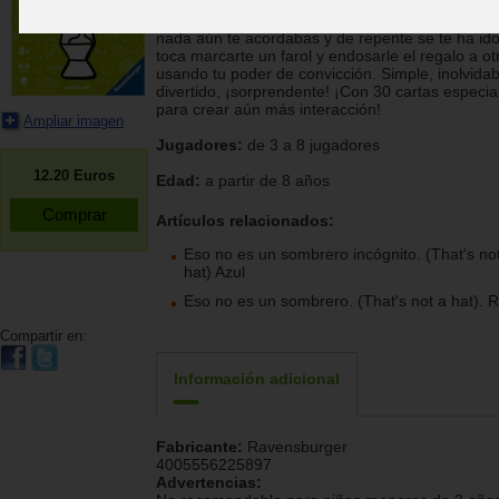
¿Recordar dos objetos? Suena fácil, ¿verdad? 
nada aún te acordabas y de repente se te ha ido
toca marcarte un farol y endosarle el regalo a ot
usando tu poder de convicción. Simple, inolvidab
divertido, ¡sorprendente! ¡Con 30 cartas especia
para crear aún más interacción!
Ampliar imagen
Jugadores:
de 3 a 8 jugadores
12.20
Euros
Edad:
a partir de 8 años
Artículos relacionados:
Eso no es un sombrero incógnito. (That's no
hat) Azul
Eso no es un sombrero. (That's not a hat). 
Compartir en:
Información adicional
Fabricante:
Ravensburger
4005556225897
Advertencias: