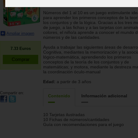
Clementoni
Números del 1 al 10 es un juego estimulante id
para aprender los primeros conceptos de la teor
los conjuntos y de la lógica. Gracias a los tres 
de juego, a las fichas y a las tarjetas con animal
colores, el niño/a aprende a conocer el mundo d
Ampliar imagen
números y de las cantidades.
Ayuda a trabajar las siguientes áreas de desarrol
7.33
Euros
Cognitiva, mediantes la memorización y la asoci
lógico-matemática, aprendiendo los primeros
conceptos de la teoría de los conjuntos y de
matemáticas; y motora, mediante la destreza ma
la coordinación óculo-manual
Edad:
a partir de 3 años
Compartir en:
Contenido
Información adicional
10 Tarjetas ilustradas
10 Fichas de números/cantidades
Guía con recomendaciones para el juego