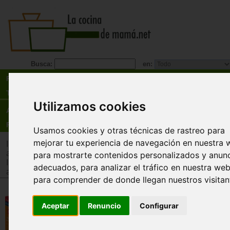
Busca:
en:
Recetas
Tienda
Utilizamos cookies
Actualidad
Registro
Usamos cookies y otras técnicas de rastreo para
mejorar tu experiencia de navegación en nuestra 
Inicio
>
Tienda
>
Juguetes infantiles
>
Juguetes por edad
>
Ju
años
para mostrarte contenidos personalizados y anun
Inicio
>
Tienda
>
Juguetes infantiles
>
Juguetes por tipo
>
Jug
adecuados, para analizar el tráfico en nuestra web
adquisición de conocimientos
para comprender de donde llegan nuestros visitan
Números del 1 al 10. ¡Tarjetas
Aceptar
Renuncio
Configurar
grandes y fichas para aprender 
primeros números!