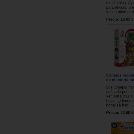
equilíbralas. A
para el ocio, pr
sedentarismo, el
Precio:
19.05 €
Conejos recole
de memoria mu
Los conejos ha
saltando por la
ver hortalizas s
hojas. ¿Recuer
hortaliza habí...
Precio:
23.60 €