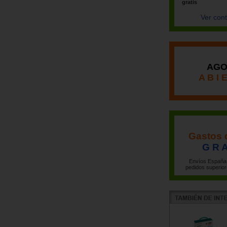
gratis
Ver con
AGO
A B I 
Gastos 
G R A
Envíos España 
pedidos superior