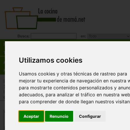
Busca:
en:
Recetas
Tienda
Utilizamos cookies
Actualidad
Registro
Usamos cookies y otras técnicas de rastreo para
mejorar tu experiencia de navegación en nuestra 
Inicio
>
Tienda
>
Juguetes infantiles
>
Juguetes por edad
>
Ju
12 años
para mostrarte contenidos personalizados y anun
Inicio
>
Tienda
>
Juguetes infantiles
>
Juguetes por tipo
>
Jug
adecuados, para analizar el tráfico en nuestra web
estimulación intelectual y memoria
para comprender de donde llegan nuestros visitan
Rotuladores de repuesto de col
Aceptar
Renuncio
Configurar
variados para peonza DoodleTo
UCreate