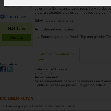
Rotuladores de repuesto para peonza DoodleTo
color amarillo, naranja, azul, rosa, lila y verde; p
crear alucinantes dibujos con nuevos colores.
Ampliar imagen
Edad:
a partir de 5 años
14.08
Euros
Artículos relacionados:
Peonza que pinta DoodleTop con girador Twi
Información adicional
Compartir en:
Fabricante:
Ucreate
733753002006
Advertencias:
No recomendable para niños menores de 3 años
Contiene piezas pequeñas. Peligro de asfixia
DEL MISMO AUTOR
Peonza que pinta DoodleTop con girador Twister