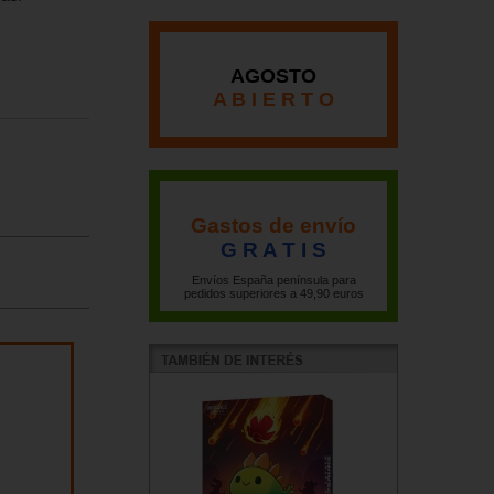
AGOSTO
A B I E R T O
Gastos de envío
G R A T I S
Envíos España península para
pedidos superiores a 49,90 euros