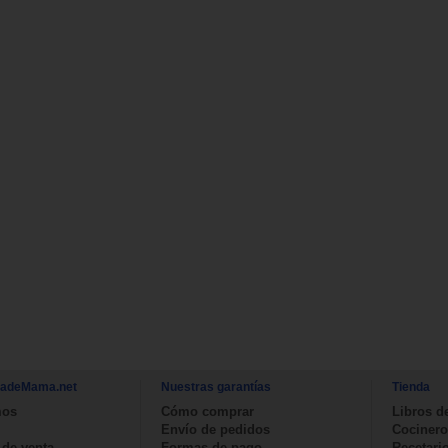
nadeMama.net
Nuestras garantías
Tienda
mos
Cómo comprar
Libros d
Envío de pedidos
Cocinero
 de venta
Formas de pago
Recetari