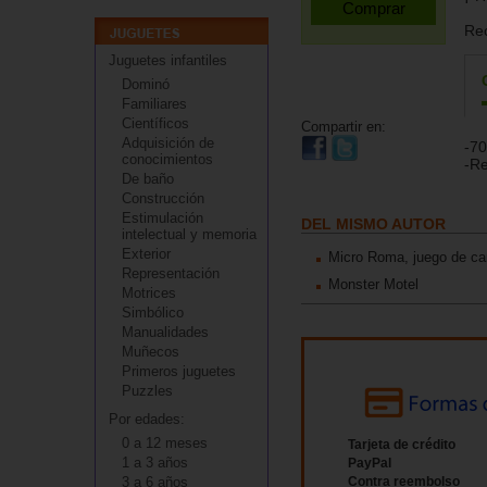
Re
Juguetes infantiles
Dominó
Familiares
Científicos
Compartir en:
Adquisición de
-70
conocimientos
-Re
De baño
Construcción
Estimulación
DEL MISMO AUTOR
intelectual y memoria
Exterior
Micro Roma, juego de ca
Representación
Monster Motel
Motrices
Simbólico
Manualidades
Muñecos
Primeros juguetes
Puzzles
Por edades:
0 a 12 meses
Tarjeta de crédito
1 a 3 años
PayPal
3 a 6 años
Contra reembolso